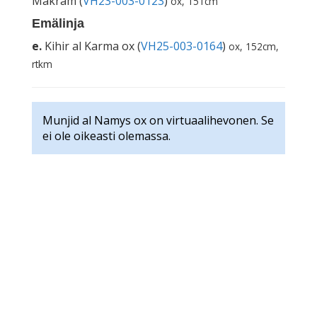
Makram (
VH23-003-0123
)
ox, 151cm
Emälinja
e.
Kihir al Karma ox (
VH25-003-0164
)
ox, 152cm,
rtkm
Munjid al Namys ox on virtuaalihevonen. Se
ei ole oikeasti olemassa.