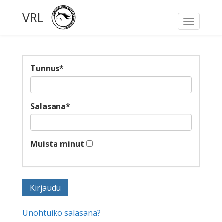
VRL
Toggle
navigati
Tunnus
*
Salasana
*
Muista minut
Unohtuiko salasana?