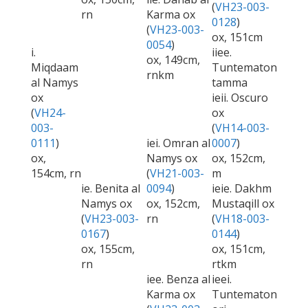
(
VH23-003-
rn
Karma ox
0128
)
(
VH23-003-
ox, 151cm
0054
)
i.
iiee.
ox, 149cm,
Miqdaam
Tuntematon
rnkm
al Namys
tamma
ox
ieii. Oscuro
(
VH24-
ox
003-
(
VH14-003-
0111
)
iei. Omran al
0007
)
ox,
Namys ox
ox, 152cm,
154cm, rn
(
VH21-003-
m
ie. Benita al
0094
)
ieie. Dakhm
Namys ox
ox, 152cm,
Mustaqill ox
(
VH23-003-
rn
(
VH18-003-
0167
)
0144
)
ox, 155cm,
ox, 151cm,
rn
rtkm
iee. Benza al
ieei.
Karma ox
Tuntematon