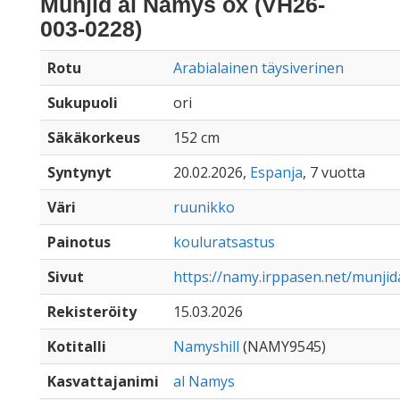
Munjid al Namys ox (VH26-
003-0228)
Rotu
Arabialainen täysiverinen
Sukupuoli
ori
Säkäkorkeus
152 cm
Syntynyt
20.02.2026,
Espanja
, 7 vuotta
Väri
ruunikko
Painotus
kouluratsastus
Sivut
https://namy.irppasen.net/munji
Rekisteröity
15.03.2026
Kotitalli
Namyshill
(NAMY9545)
Kasvattajanimi
al Namys