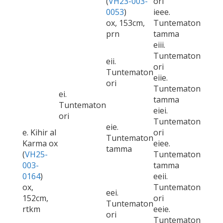
(
VH23-003-
ori
0053
)
ieee.
ox, 153cm,
Tuntematon
prn
tamma
eiii.
Tuntematon
eii.
ori
Tuntematon
eiie.
ori
Tuntematon
ei.
tamma
Tuntematon
eiei.
ori
Tuntematon
eie.
e. Kihir al
ori
Tuntematon
Karma ox
eiee.
tamma
(
VH25-
Tuntematon
003-
tamma
0164
)
eeii.
ox,
Tuntematon
eei.
152cm,
ori
Tuntematon
rtkm
eeie.
ori
Tuntematon