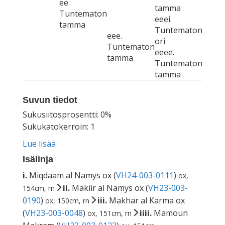
ee.
tamma
Tuntematon
eeei.
tamma
Tuntematon
eee.
ori
Tuntematon
eeee.
tamma
Tuntematon
tamma
Suvun tiedot
Sukusiitosprosentti: 0%
Sukukatokerroin: 1
Lue lisää
Isälinja
i.
Miqdaam al Namys ox (
VH24-003-0111
)
ox,
ii.
Makiir al Namys ox (
VH23-003-
154cm, rn
0190
)
iii.
Makhar al Karma ox
ox, 150cm, rn
(
VH23-003-0048
)
iiii.
Mamoun
ox, 151cm, rn