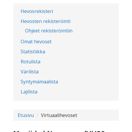
Hevosrekisteri
Hevosten rekisteröinti
Ohjeet rekisteröintiin
Omat hevoset
Statistiikka
Rotulista
Värilista
Syntymämaalista
Lajilista
Etusivu
Virtuaalihevoset