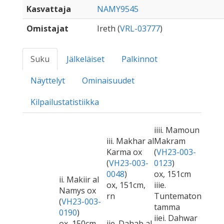
Kasvattaja
NAMY9545
Omistajat
Ireth (
VRL-03777
)
Suku
Jälkeläiset
Palkinnot
Näyttelyt
Ominaisuudet
Kilpailustatistiikka
iiii. Mamoun
iii. Makhar al
Makram
Karma ox
(
VH23-003-
(
VH23-003-
0123
)
0048
)
ox, 151cm
ii. Makiir al
ox, 151cm,
iiie.
Namys ox
rn
Tuntematon
(
VH23-003-
tamma
0190
)
iiei. Dahwar
ox, 150cm,
iie. Dahab al