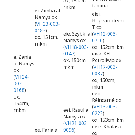
ox, 151cm,
tamma
rnkm
ei. Zimba al
eiei.
Namys ox
Hopearinteen
(
VH23-003-
Tico
0183
)
eie. Szybki al
(
VH12-003-
ox, 151cm,
Namys ox
0716
)
rnkm
(
VH18-003-
ox, 152cm, km
0147
)
eiee. KH
e. Zania
ox, 150cm,
Petroliwja ox
al Namys
mkm
(
VH17-003-
ox
0037
)
(
VH24-
ox, 150cm,
003-
mkm
0168
)
eeii.
ox,
Réincarné ox
154cm,
(
VH13-003-
rnkm
eei. Rasul al
0223
)
Namys ox
ox, 153cm, km
(
VH21-003-
eeie. Khalasa
ee. Faria al
0096
)
ox