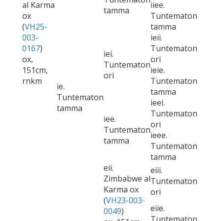
al Karma
iiee.
tamma
ox
Tuntematon
(
VH25-
tamma
003-
ieii.
0167
)
Tuntematon
iei.
ox,
ori
Tuntematon
151cm,
ieie.
ori
rnkm
Tuntematon
ie.
tamma
Tuntematon
ieei.
tamma
Tuntematon
iee.
ori
Tuntematon
ieee.
tamma
Tuntematon
tamma
eii.
eiii.
Zimbabwe al
Tuntematon
Karma ox
ori
(
VH23-003-
eiie.
0049
)
Tuntematon