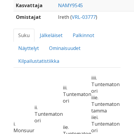
Kasvattaja
NAMY9545
Omistajat
Ireth (
VRL-03777
)
Suku
Jälkeläiset
Palkinnot
Näyttelyt
Ominaisuudet
Kilpailustatistiikka
iiii.
Tuntematon
iii.
ori
Tuntematon
iiie.
ori
Tuntematon
ii.
tamma
Tuntematon
iiei.
ori
i.
Tuntematon
iie.
Monsuur
ori
Tuntematon