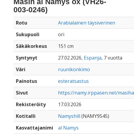
Masih al Namys ox (VH26-
003-0246)
Rotu
Arabialainen täysiverinen
Sukupuoli
ori
Säkäkorkeus
151 cm
Syntynyt
27.02.2026,
Espanja
, 7 vuotta
Väri
ruunikonkimo
Painotus
esteratsastus
Sivut
https://namy.irppasen.net/masih
Rekisteröity
17.03.2026
Kotitalli
Namyshill
(NAMY9545)
Kasvattajanimi
al Namys