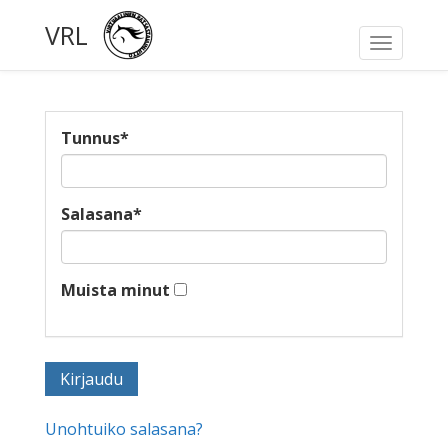
VRL
Toggle
navigati
Tunnus
*
Salasana
*
Muista minut
Unohtuiko salasana?