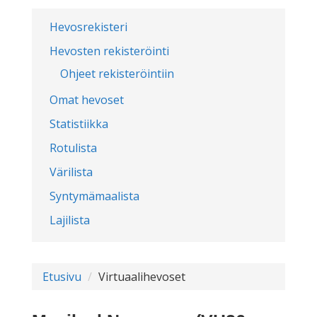
Hevosrekisteri
Hevosten rekisteröinti
Ohjeet rekisteröintiin
Omat hevoset
Statistiikka
Rotulista
Värilista
Syntymämaalista
Lajilista
Etusivu
Virtuaalihevoset