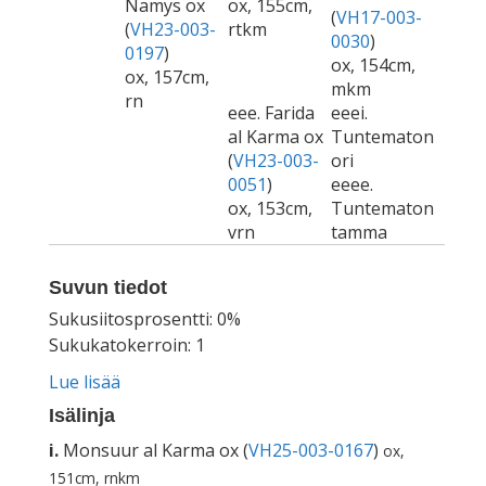
Namys ox
ox, 155cm,
(
VH17-003-
(
VH23-003-
rtkm
0030
)
0197
)
ox, 154cm,
ox, 157cm,
mkm
rn
eee. Farida
eeei.
al Karma ox
Tuntematon
(
VH23-003-
ori
0051
)
eeee.
ox, 153cm,
Tuntematon
vrn
tamma
Suvun tiedot
Sukusiitosprosentti: 0%
Sukukatokerroin: 1
Lue lisää
Isälinja
i.
Monsuur al Karma ox (
VH25-003-0167
)
ox,
151cm, rnkm