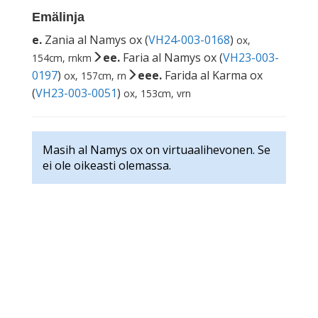
Emälinja
e.
Zania al Namys ox (
VH24-003-0168
)
ox,
ee.
Faria al Namys ox (
VH23-003-
154cm, rnkm
0197
)
eee.
Farida al Karma ox
ox, 157cm, rn
(
VH23-003-0051
)
ox, 153cm, vrn
Masih al Namys ox on virtuaalihevonen. Se
ei ole oikeasti olemassa.