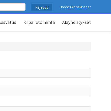
Unohtuiko salasana?
Kasvatus
Kilpailutoiminta
Alayhdistykset