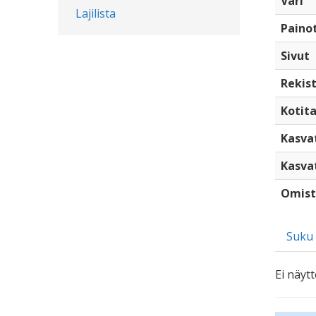
Väri
Lajilista
Paino
Sivut
Rekist
Kotita
Kasva
Kasva
Omist
Suku
Ei näytt