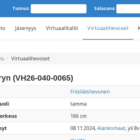
Tunnus
Salasana
tto
Jäsenyys
Virtuaalitallit
Virtuaalihevoset
vu
Virtuaalihevoset
ryn (VH26-040-0065)
Friisiläishevonen
uoli
tamma
orkeus
166 cm
nyt
08.11.2024,
Alankomaat
, yli 8v