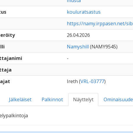
musta
tus
kouluratsastus
https://namy.irppasen.net/si
eröity
26.04.2026
lli
Namyshill
(NAMY9545)
ttajanimi
-
ttaja
ajat
Ireth (
VRL-03777
)
Jälkeläiset
Palkinnot
Näyttelyt
Ominaisuude
elypalkintoja