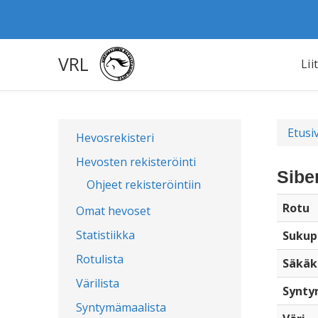
VRL
Lii
Etusi
Hevosrekisteri
Hevosten rekisteröinti
Sibe
Ohjeet rekisteröintiin
Rotu
Omat hevoset
Statistiikka
Sukup
Rotulista
Säkäk
Värilista
Synty
Syntymämaalista