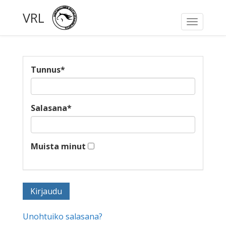
VRL
Toggle
navigati
Tunnus
*
Salasana
*
Muista minut
Unohtuiko salasana?