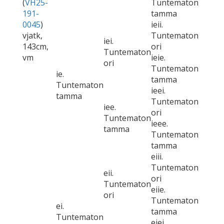
(
VH25-
Tuntematon
191-
tamma
0045
)
ieii.
vjatk,
Tuntematon
iei.
143cm,
ori
Tuntematon
vm
ieie.
ori
Tuntematon
ie.
tamma
Tuntematon
ieei.
tamma
Tuntematon
iee.
ori
Tuntematon
ieee.
tamma
Tuntematon
tamma
eiii.
Tuntematon
eii.
ori
Tuntematon
eiie.
ori
Tuntematon
ei.
tamma
Tuntematon
eiei.