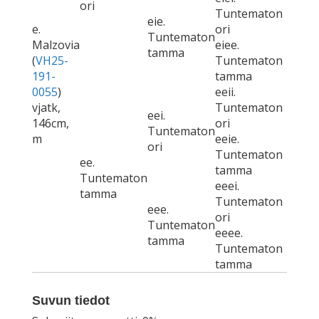
ori
Tuntematon
eie.
e.
ori
Tuntematon
Malzovia
eiee.
tamma
(
VH25-
Tuntematon
191-
tamma
0055
)
eeii.
vjatk,
Tuntematon
eei.
146cm,
ori
Tuntematon
m
eeie.
ori
Tuntematon
ee.
tamma
Tuntematon
eeei.
tamma
Tuntematon
eee.
ori
Tuntematon
eeee.
tamma
Tuntematon
tamma
Suvun tiedot