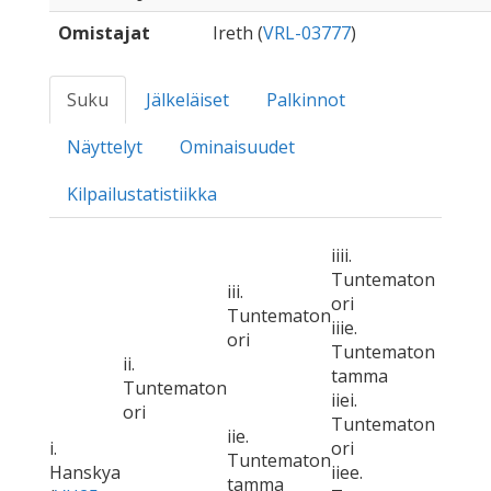
Omistajat
Ireth (
VRL-03777
)
Suku
Jälkeläiset
Palkinnot
Näyttelyt
Ominaisuudet
Kilpailustatistiikka
iiii.
Tuntematon
iii.
ori
Tuntematon
iiie.
ori
Tuntematon
ii.
tamma
Tuntematon
iiei.
ori
Tuntematon
iie.
i.
ori
Tuntematon
Hanskya
iiee.
tamma