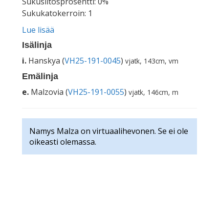
Sukusiitosprosentti: 0%
Sukukatokerroin: 1
Lue lisää
Isälinja
i.
Hanskya (
VH25-191-0045
)
vjatk, 143cm, vm
Emälinja
e.
Malzovia (
VH25-191-0055
)
vjatk, 146cm, m
Namys Malza on virtuaalihevonen. Se ei ole
oikeasti olemassa.