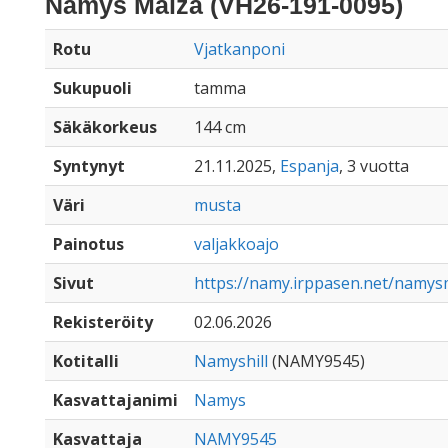
Namys Malza (VH26-191-0095)
Rotu
Vjatkanponi
Sukupuoli
tamma
Säkäkorkeus
144 cm
Syntynyt
21.11.2025,
Espanja
, 3 vuotta
Väri
musta
Painotus
valjakkoajo
Sivut
https://namy.irppasen.net/namys
Rekisteröity
02.06.2026
Kotitalli
Namyshill
(NAMY9545)
Kasvattajanimi
Namys
Kasvattaja
NAMY9545