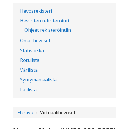
Hevosrekisteri
Hevosten rekisteröinti
Ohjeet rekisteröintiin
Omat hevoset
Statistiikka
Rotulista
Värilista
Syntymämaalista
Lajilista
Etusivu
Virtuaalihevoset