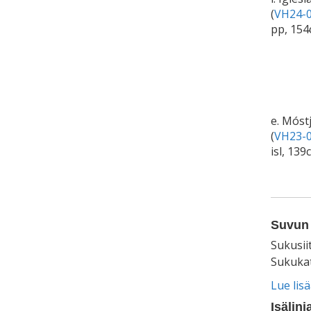
(
VH24-0
pp, 154
e. Móst
(
VH23-0
isl, 13
Suvun 
Sukusii
Sukukat
Lue lis
Isälinj