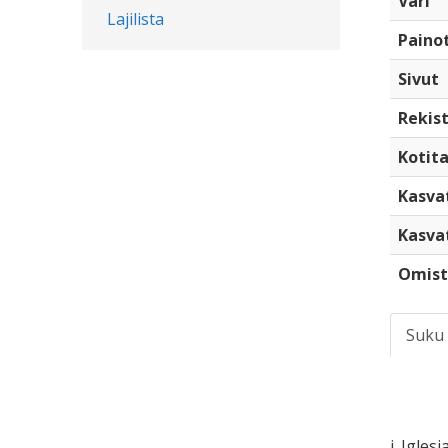
Väri
Lajilista
Paino
Sivut
Rekist
Kotita
Kasva
Kasva
Omist
Suku
i. Igles