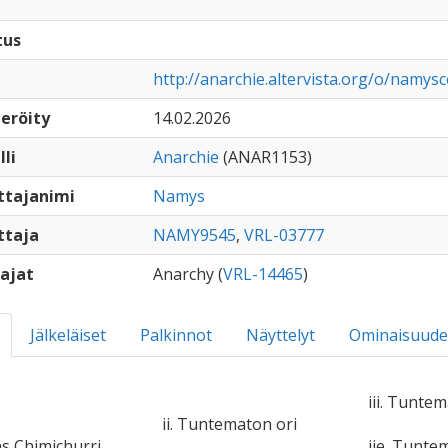
tus
http://anarchie.altervista.org/o/namysc
eröity
14.02.2026
lli
Anarchie
(ANAR1153)
ttajanimi
Namys
ttaja
NAMY9545
,
VRL-03777
ajat
Anarchy (
VRL-14465
)
Jälkeläiset
Palkinnot
Näyttelyt
Ominaisuude
iii. Tuntem
ii. Tuntematon ori
ias Chimichurri
iie. Tunt