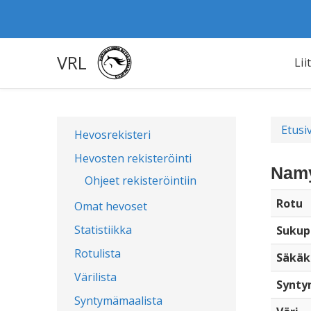
VRL
Lii
Etusi
Hevosrekisteri
Hevosten rekisteröinti
Namy
Ohjeet rekisteröintiin
Rotu
Omat hevoset
Statistiikka
Sukup
Rotulista
Säkäk
Värilista
Synty
Syntymämaalista