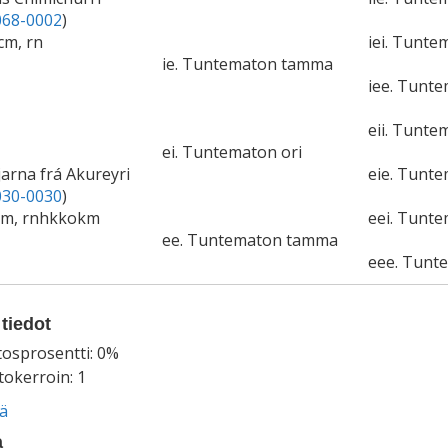
68-0002
)
cm, rn
iei. Tunte
ie. Tuntematon tamma
iee. Tunt
eii. Tunte
ei. Tuntematon ori
jarna frá Akureyri
eie. Tunt
30-0030
)
9cm, rnhkkokm
eei. Tunte
ee. Tuntematon tamma
eee. Tunt
tiedot
tosprosentti: 0%
okerroin: 1
ää
a