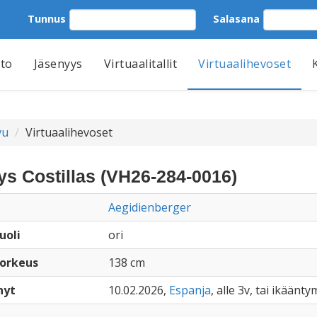
Tunnus
Salasana
tto
Jäsenyys
Virtuaalitallit
Virtuaalihevoset
vu
Virtuaalihevoset
s Costillas (VH26-284-0016)
Aegidienberger
uoli
ori
orkeus
138 cm
nyt
10.02.2026,
Espanja
, alle 3v, tai ikäänty