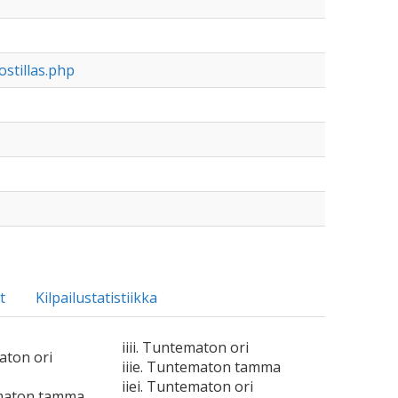
ostillas.php
t
Kilpailustatistiikka
iiii. Tuntematon ori
aton ori
iiie. Tuntematon tamma
iiei. Tuntematon ori
ematon tamma