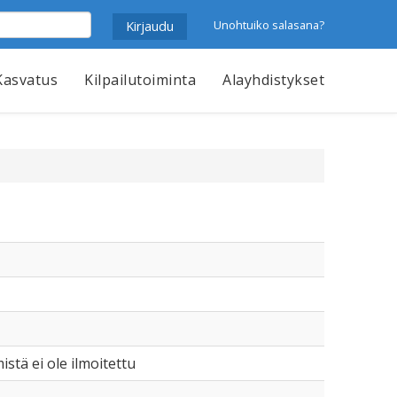
Unohtuiko salasana?
Kasvatus
Kilpailutoiminta
Alayhdistykset
mistä ei ole ilmoitettu