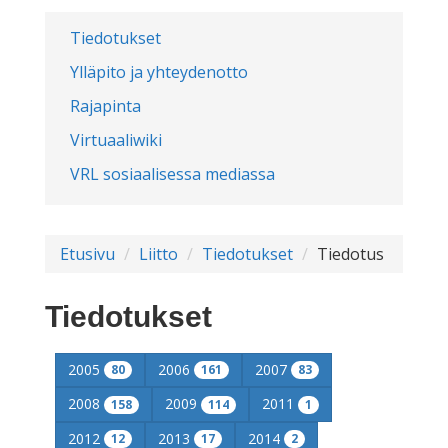
Tiedotukset
Ylläpito ja yhteydenotto
Rajapinta
Virtuaaliwiki
VRL sosiaalisessa mediassa
Etusivu
Liitto
Tiedotukset
Tiedotus
Tiedotukset
2005
2006
2007
80
161
83
2008
2009
2011
158
114
1
2012
2013
2014
12
17
2