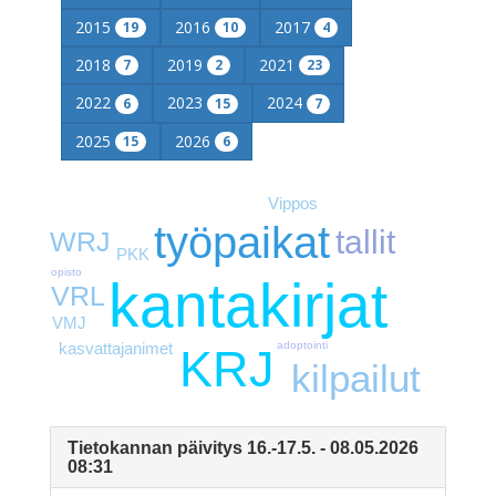
2015
2016
2017
19
10
4
2018
2019
2021
7
2
23
2022
2023
2024
6
15
7
2025
2026
15
6
Vippos
työpaikat
tallit
WRJ
PKK
opisto
kantakirjat
VRL
VMJ
adoptointi
kasvattajanimet
KRJ
kilpailut
Tietokannan päivitys 16.-17.5. - 08.05.2026
08:31