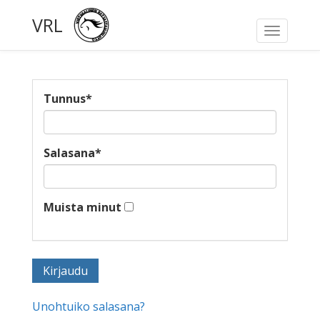
VRL
Toggle
navigati
Tunnus
*
Salasana
*
Muista minut
Unohtuiko salasana?