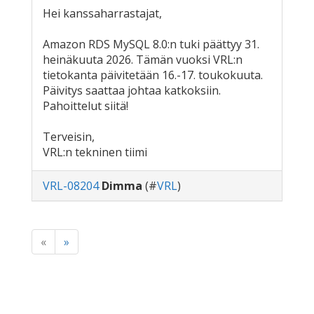
Hei kanssaharrastajat,
Amazon RDS MySQL 8.0:n tuki päättyy 31.
heinäkuuta 2026. Tämän vuoksi VRL:n
tietokanta päivitetään 16.-17. toukokuuta.
Päivitys saattaa johtaa katkoksiin.
Pahoittelut siitä!
Terveisin,
VRL:n tekninen tiimi
VRL-08204
Dimma
(#
VRL
)
«
»