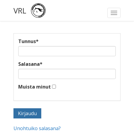
VRL
Toggle
navigati
Tunnus
*
Salasana
*
Muista minut
Unohtuiko salasana?