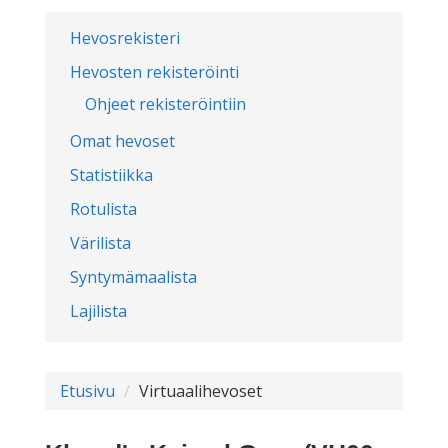
Hevosrekisteri
Hevosten rekisteröinti
Ohjeet rekisteröintiin
Omat hevoset
Statistiikka
Rotulista
Värilista
Syntymämaalista
Lajilista
Etusivu
Virtuaalihevoset