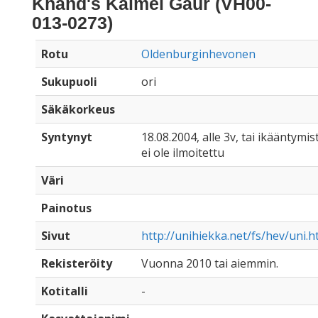
Khand's Kaimel Gaur (VH00-
013-0273)
Rotu
Oldenburginhevonen
Sukupuoli
ori
Säkäkorkeus
Syntynyt
18.08.2004, alle 3v, tai ikääntymis
ei ole ilmoitettu
Väri
Painotus
Sivut
http://unihiekka.net/fs/hev/uni.
Rekisteröity
Vuonna 2010 tai aiemmin.
Kotitalli
-