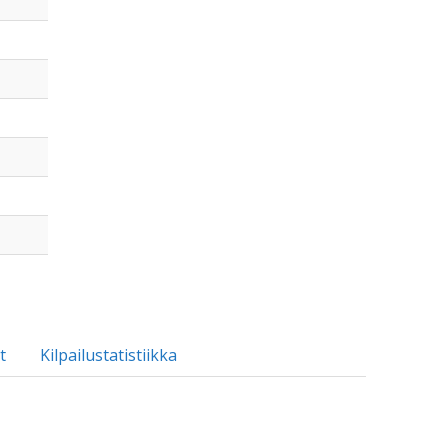
t
Kilpailustatistiikka