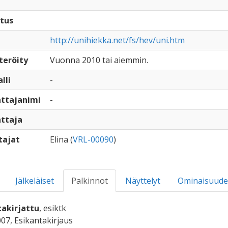
tus
http://unihiekka.net/fs/hev/uni.htm
teröity
Vuonna 2010 tai aiemmin.
lli
-
ttajanimi
-
ttaja
tajat
Elina (
VRL-00090
)
Jälkeläiset
Palkinnot
Näyttelyt
Ominaisuude
takirjattu
, esiktk
007, Esikantakirjaus