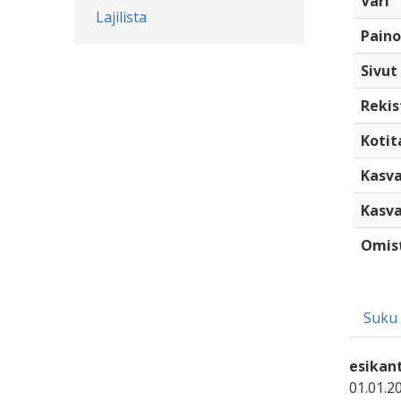
Väri
Lajilista
Paino
Sivut
Rekis
Kotita
Kasva
Kasva
Omis
Suku
esikan
01.01.2