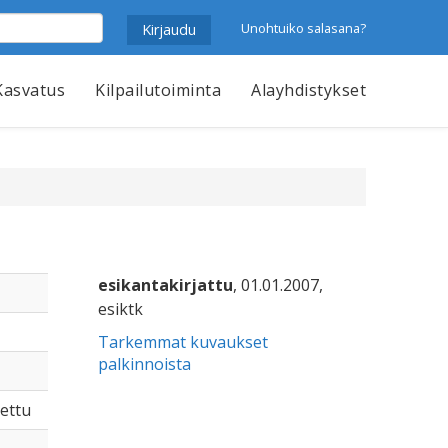
Unohtuiko salasana?
Kasvatus
Kilpailutoiminta
Alayhdistykset
esikantakirjattu
, 01.01.2007,
esiktk
Tarkemmat kuvaukset
palkinnoista
tettu