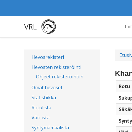
VRL
Lii
Etusi
Hevosrekisteri
Hevosten rekisteröinti
Khan
Ohjeet rekisteröintiin
Rotu
Omat hevoset
Statistiikka
Sukup
Rotulista
Säkä
Värilista
Synty
Syntymämaalista