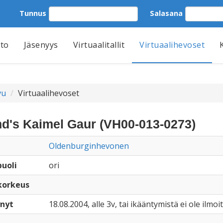
Tunnus
Salasana
tto
Jäsenyys
Virtuaalitallit
Virtuaalihevoset
vu
Virtuaalihevoset
d's Kaimel Gaur (VH00-013-0273)
Oldenburginhevonen
uoli
ori
korkeus
nyt
18.08.2004, alle 3v, tai ikääntymistä ei ole ilmoi