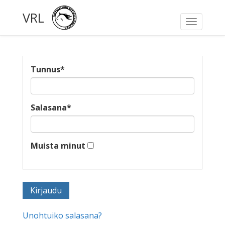
VRL
Toggle
navigati
Tunnus
*
Salasana
*
Muista minut
Unohtuiko salasana?