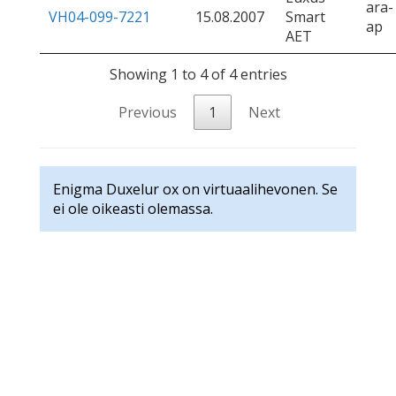
ara-
VH04-099-7221
15.08.2007
Smart
ap
AET
Showing 1 to 4 of 4 entries
Previous
1
Next
Enigma Duxelur ox on virtuaalihevonen. Se
ei ole oikeasti olemassa.