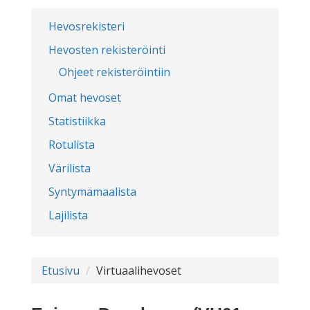
Hevosrekisteri
Hevosten rekisteröinti
Ohjeet rekisteröintiin
Omat hevoset
Statistiikka
Rotulista
Värilista
Syntymämaalista
Lajilista
Etusivu
Virtuaalihevoset