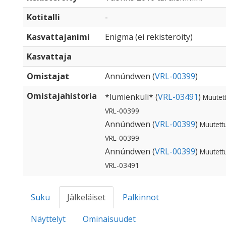
Kotitalli
-
Kasvattajanimi
Enigma (ei rekisteröity)
Kasvattaja
Omistajat
Annúndwen (
VRL-00399
)
Omistajahistoria
*lumienkuli* (
VRL-03491
)
Muutett
VRL-00399
Annúndwen (
VRL-00399
)
Muutettu
VRL-00399
Annúndwen (
VRL-00399
)
Muutettu
VRL-03491
Suku
Jälkeläiset
Palkinnot
Näyttelyt
Ominaisuudet