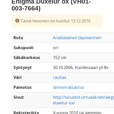
Enigma Duxelur ox (VH01-
003-7664)
Tämä hevonen on kuollut 13.12.2016.
Rotu
Arabialainen täysiverinen
Sukupuoli
ori
Säkäkorkeus
152 cm
Syntynyt
30.10.2006, Kuollessaan yli 8v
Väri
rautias
Painotus
lännenratsastus
Sivut
http://sivustot.virtuaali.net/a
duxelur-ox/
Rekisteröity
Vuonna 2010 tai aiemmin.