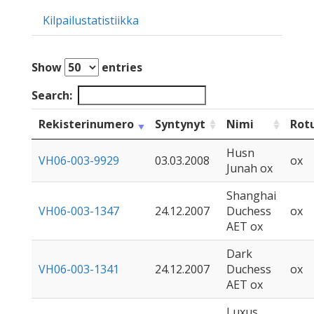
Kilpailustatistiikka
Show
entries
Search:
Rekisterinumero
Syntynyt
Nimi
Rot
Husn
VH06-003-9929
03.03.2008
ox
Junah ox
Shanghai
VH06-003-1347
24.12.2007
Duchess
ox
AET ox
Dark
VH06-003-1341
24.12.2007
Duchess
ox
AET ox
Luxus