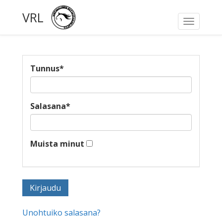
VRL
Toggle
navigati
Tunnus
*
Salasana
*
Muista minut
Unohtuiko salasana?