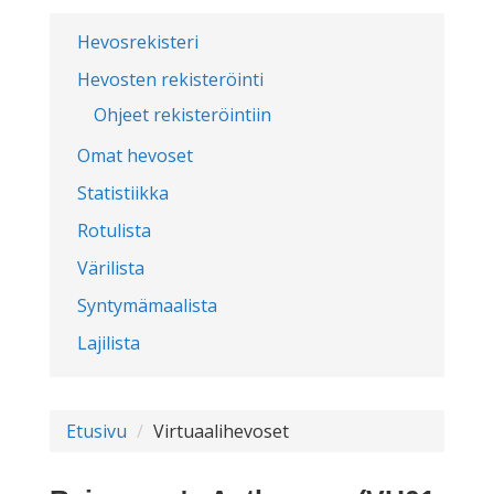
Hevosrekisteri
Hevosten rekisteröinti
Ohjeet rekisteröintiin
Omat hevoset
Statistiikka
Rotulista
Värilista
Syntymämaalista
Lajilista
Etusivu
Virtuaalihevoset