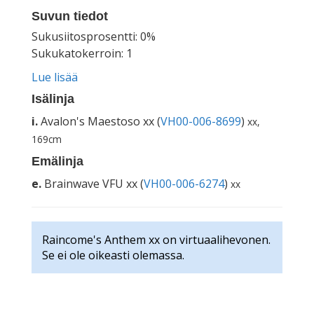
Suvun tiedot
Sukusiitosprosentti: 0%
Sukukatokerroin: 1
Lue lisää
Isälinja
i.
Avalon's Maestoso xx (
VH00-006-8699
)
xx,
169cm
Emälinja
e.
Brainwave VFU xx (
VH00-006-6274
)
xx
Raincome's Anthem xx on virtuaalihevonen.
Se ei ole oikeasti olemassa.