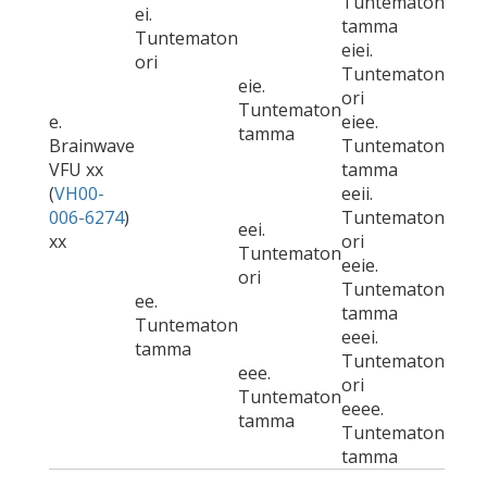
Tuntematon
ei.
tamma
Tuntematon
eiei.
ori
Tuntematon
eie.
ori
Tuntematon
e.
eiee.
tamma
Brainwave
Tuntematon
VFU xx
tamma
(
VH00-
eeii.
006-6274
)
Tuntematon
eei.
xx
ori
Tuntematon
eeie.
ori
Tuntematon
ee.
tamma
Tuntematon
eeei.
tamma
Tuntematon
eee.
ori
Tuntematon
eeee.
tamma
Tuntematon
tamma