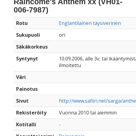
Raincome's Anthem xx (VH01-
006-7987)
Rotu
Englantilainen täysiverinen
Sukupuoli
ori
Säkäkorkeus
Syntynyt
10.09.2006, alle 3v, tai ikääntymist
ilmoitettu
Väri
Painotus
Sivut
http://www.safiiri.net/sarga/anth
Rekisteröity
Vuonna 2010 tai aiemmin.
Kotitalli
-