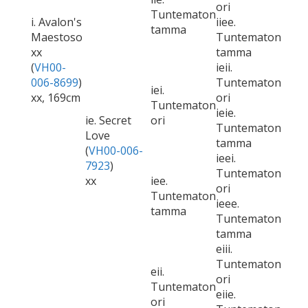
ori
Tuntematon
i. Avalon's
iiee.
tamma
Maestoso
Tuntematon
xx
tamma
(
VH00-
ieii.
006-8699
)
Tuntematon
iei.
xx, 169cm
ori
Tuntematon
ieie.
ie. Secret
ori
Tuntematon
Love
tamma
(
VH00-006-
ieei.
7923
)
Tuntematon
xx
iee.
ori
Tuntematon
ieee.
tamma
Tuntematon
tamma
eiii.
Tuntematon
eii.
ori
Tuntematon
eiie.
ori