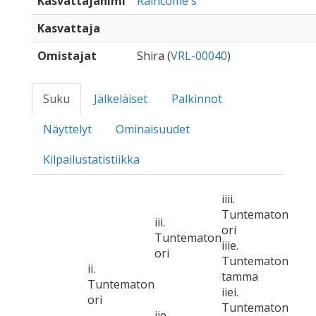
Kasvattajanimi
Raincome's
Kasvattaja
Omistajat
Shira (
VRL-00040
)
Suku
Jälkeläiset
Palkinnot
Näyttelyt
Ominaisuudet
Kilpailustatistiikka
iiii.
Tuntematon
iii.
ori
Tuntematon
iiie.
ori
Tuntematon
ii.
tamma
Tuntematon
iiei.
ori
Tuntematon
iie.