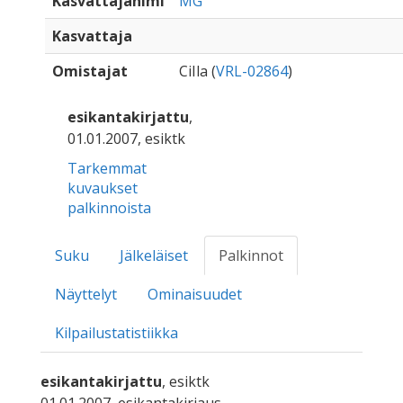
Kasvattajanimi
MG
Kasvattaja
Omistajat
CiIla (
VRL-02864
)
esikantakirjattu
,
01.01.2007, esiktk
Tarkemmat
kuvaukset
palkinnoista
Suku
Jälkeläiset
Palkinnot
Näyttelyt
Ominaisuudet
Kilpailustatistiikka
esikantakirjattu
, esiktk