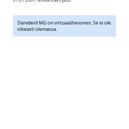
01.01.2007, esikantakirjaus
Daredevil MG on virtuaalihevonen. Se ei ole
oikeasti olemassa.