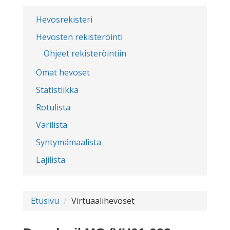
Hevosrekisteri
Hevosten rekisteröinti
Ohjeet rekisteröintiin
Omat hevoset
Statistiikka
Rotulista
Värilista
Syntymämaalista
Lajilista
Etusivu
Virtuaalihevoset