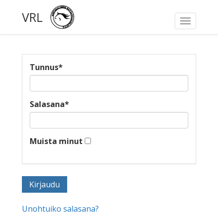
VRL
Toggle
navigati
Tunnus
*
Salasana
*
Muista minut
Unohtuiko salasana?