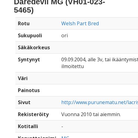
Daredevil MG (VH01-023-
5465)
Rotu
Welsh Part Bred
Sukupuoli
ori
Säkäkorkeus
Syntynyt
09.09.2004, alle 3v, tai ikääntymist
ilmoitettu
Väri
Painotus
Sivut
http://www.purunematu.net/lacris
Rekisteröity
Vuonna 2010 tai aiemmin.
Kotitalli
-