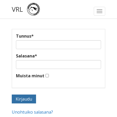
VRL
Toggle
navigati
Tunnus
*
Salasana
*
Muista minut
Unohtuiko salasana?