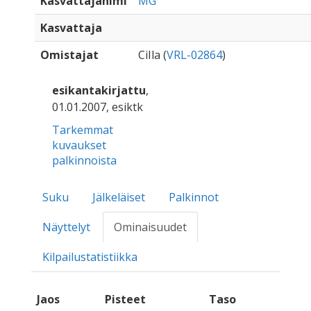
Kasvattajanimi
MG
Kasvattaja
Omistajat
CiIla (
VRL-02864
)
esikantakirjattu
,
01.01.2007, esiktk
Tarkemmat
kuvaukset
palkinnoista
Suku
Jälkeläiset
Palkinnot
Näyttelyt
Ominaisuudet
Kilpailustatistiikka
Jaos
Pisteet
Taso