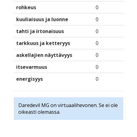
rohkeus
0
kuuliaisuus ja luonne
0
tahti ja irtonaisuus
0
tarkkuus ja ketteryys
0
askellajien näyttävyys
0
itsevarmuus
0
energisyys
0
Daredevil MG on virtuaalihevonen. Se ei ole
oikeasti olemassa.