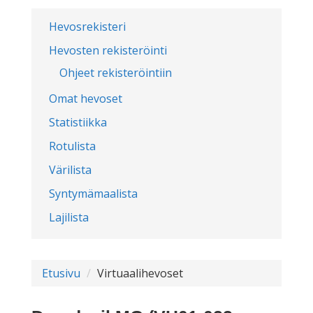
Hevosrekisteri
Hevosten rekisteröinti
Ohjeet rekisteröintiin
Omat hevoset
Statistiikka
Rotulista
Värilista
Syntymämaalista
Lajilista
Etusivu
Virtuaalihevoset