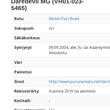
Daredevil MG (VH01-023-
5465)
Rotu
Welsh Part Bred
Sukupuoli
ori
Säkäkorkeus
Syntynyt
09.09.2004, alle 3v, tai ikääntymist
ilmoitettu
Väri
Painotus
Sivut
http://www.purunematu.net/lacris
Rekisteröity
Vuonna 2010 tai aiemmin.
Kotitalli
-