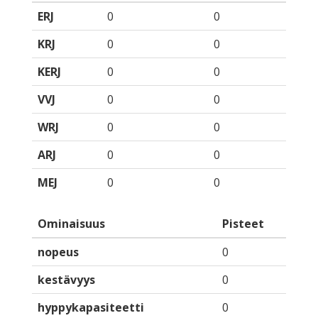
ERJ
0
0
KRJ
0
0
KERJ
0
0
VVJ
0
0
WRJ
0
0
ARJ
0
0
MEJ
0
0
Ominaisuus
Pisteet
nopeus
0
kestävyys
0
hyppykapasiteetti
0