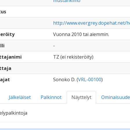
mustankimo
tus
http://www.evergrey.dopehat.net/h
eröity
Vuonna 2010 tai aiemmin.
lli
-
ttajanimi
TZ (ei rekisteröity)
ttaja
ajat
Sonoko D. (
VRL-00100
)
Jälkeläiset
Palkinnot
Näyttelyt
Ominaisuude
elypalkintoja