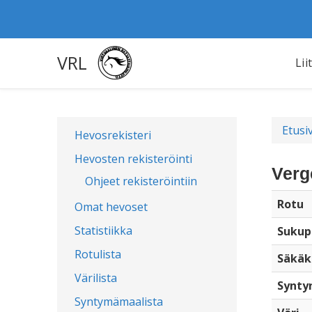
VRL
Lii
Etusi
Hevosrekisteri
Hevosten rekisteröinti
Verg
Ohjeet rekisteröintiin
Rotu
Omat hevoset
Statistiikka
Sukup
Rotulista
Säkäk
Värilista
Synty
Syntymämaalista