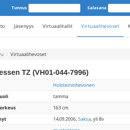
Tunnus
Salasana
tto
Jäsenyys
Virtuaalitallit
Virtuaalihevoset
vu
Virtuaalihevoset
essen TZ (VH01-044-7996)
Holsteininhevonen
uoli
tamma
orkeus
163 cm
nyt
14.09.2006,
Saksa
, yli 8v