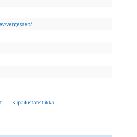
ev/vergessen/
t
Kilpailustatistiikka