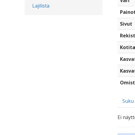
Väri
Lajilista
Paino
Sivut
Rekist
Kotita
Kasva
Kasva
Omist
Suku
Ei näytt