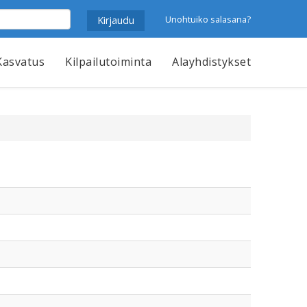
Unohtuiko salasana?
Kasvatus
Kilpailutoiminta
Alayhdistykset