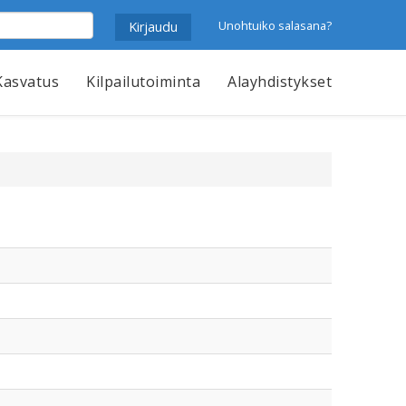
Unohtuiko salasana?
Kasvatus
Kilpailutoiminta
Alayhdistykset