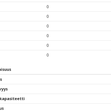
0
0
0
0
0
0
isuus
s
vyys
kapasiteetti
us