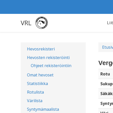
VRL
Lii
Etusi
Hevosrekisteri
Hevosten rekisteröinti
Verg
Ohjeet rekisteröintiin
Rotu
Omat hevoset
Statistiikka
Sukup
Rotulista
Säkäk
Värilista
Synty
Syntymämaalista