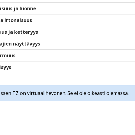
isuus ja luonne
ja irtonaisuus
us ja ketteryys
ajien näyttävyys
armuus
isyys
ssen TZ on virtuaalihevonen. Se ei ole oikeasti olemassa.