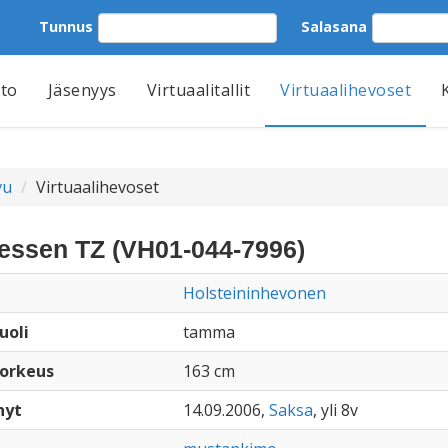
Tunnus
Salasana
tto
Jäsenyys
Virtuaalitallit
Virtuaalihevoset
vu
Virtuaalihevoset
essen TZ (VH01-044-7996)
Holsteininhevonen
uoli
tamma
orkeus
163 cm
nyt
14.09.2006,
Saksa
, yli 8v