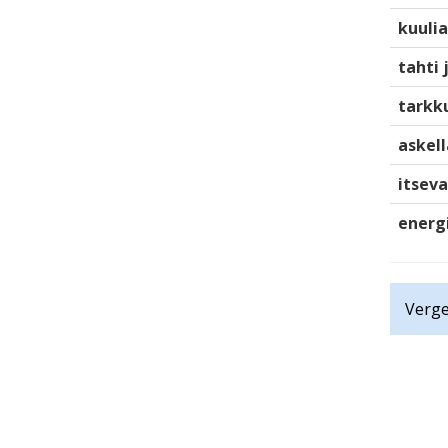
kuulia
tahti 
tarkku
askell
itsev
energ
Verge