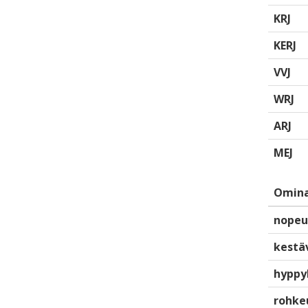
KRJ
KERJ
VVJ
WRJ
ARJ
MEJ
Omina
nopeu
kestä
hyppy
rohke