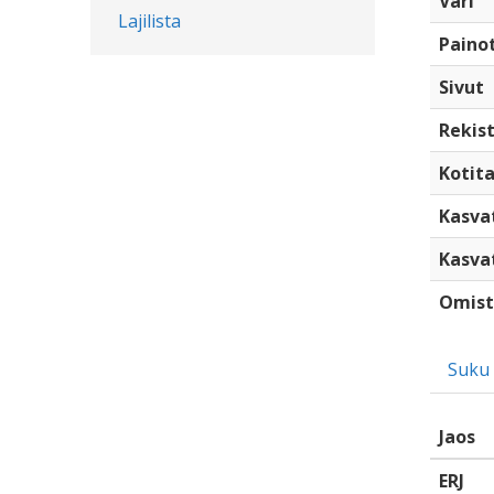
Väri
Lajilista
Paino
Sivut
Rekist
Kotita
Kasva
Kasva
Omist
Suku
Jaos
ERJ