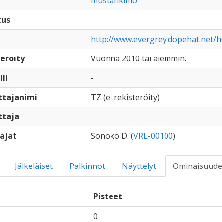
mustankimo
tus
http://www.evergrey.dopehat.net/h
eröity
Vuonna 2010 tai aiemmin.
lli
-
ttajanimi
TZ (ei rekisteröity)
ttaja
ajat
Sonoko D. (
VRL-00100
)
Jälkeläiset
Palkinnot
Näyttelyt
Ominaisuude
Pisteet
0