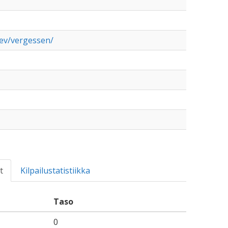
ev/vergessen/
t
Kilpailustatistiikka
Taso
0