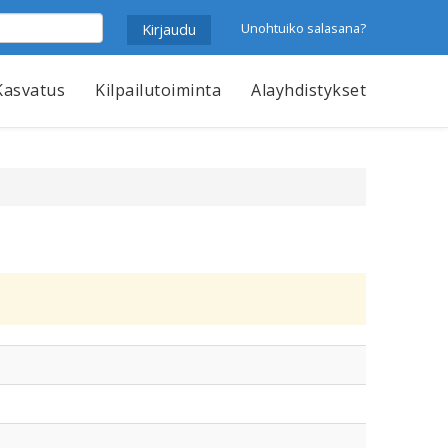
Unohtuiko salasana?
Kasvatus
Kilpailutoiminta
Alayhdistykset