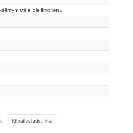
 ikääntymistä ei ole ilmoitettu
t
Kilpailustatistiikka