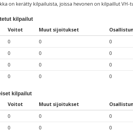
iikka on kerätty kilpailuista, joissa hevonen on kilpaillut VH
etut kilpailut
Voitot
Muut sijoitukset
Osallistu
0
0
0
0
0
0
0
0
0
0
0
0
iset kilpailut
Voitot
Muut sijoitukset
Osallistu
0
0
0
0
0
0