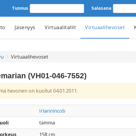
Tunnus
Salasana
tto
Jäsenyys
Virtuaalitallit
Virtuaalihevoset
vu
Virtuaalihevoset
marian (VH01-046-7552)
ä hevonen on kuollut 04.01.2011.
Irlannincob
uoli
tamma
orkeus
158 cm