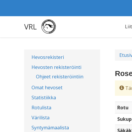
VRL
Lii
Etusi
Hevosrekisteri
Hevosten rekisteröinti
Rose
Ohjeet rekisteröintiin
Omat hevoset
Täm
Statistiikka
Rotulista
Rotu
Värilista
Sukup
Syntymämaalista
Säkäk