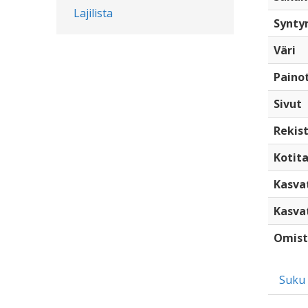
Lajilista
Synty
Väri
Paino
Sivut
Rekist
Kotita
Kasva
Kasva
Omist
Suku