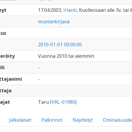
nyt
17.04.2003,
Irlanti
, Kuollessaan alle 3v, tai
mustankirjava
tus
2010-01-01 00:00:00
eröity
Vuonna 2010 tai aiemmin.
lli
-
ttajanimi
-
ttaja
ajat
Taru (
VRL-01980
)
Jälkeläiset
Palkinnot
Näyttelyt
Ominaisuude