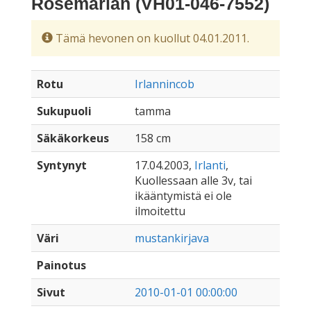
Rosemarian (VH01-046-7552)
Tämä hevonen on kuollut 04.01.2011.
Rotu
Irlannincob
Sukupuoli
tamma
Säkäkorkeus
158 cm
Syntynyt
17.04.2003,
Irlanti
,
Kuollessaan alle 3v, tai
ikääntymistä ei ole
ilmoitettu
Väri
mustankirjava
Painotus
Sivut
2010-01-01 00:00:00