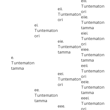
eiii.
Tuntematon
eii.
ori
Tuntematon
eiie.
ori
Tuntematon
ei.
tamma
Tuntematon
eiei.
ori
Tuntematon
eie.
ori
Tuntematon
eiee.
tamma
Tuntematon
e.
tamma
Tuntematon
eeii.
tamma
Tuntematon
eei.
ori
Tuntematon
eeie.
ori
Tuntematon
ee.
tamma
Tuntematon
eeei.
tamma
Tuntematon
eee.
ori