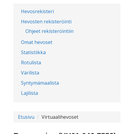
Hevosrekisteri
Hevosten rekisteröinti
Ohjeet rekisteröintiin
Omat hevoset
Statistiikka
Rotulista
Värilista
Syntymämaalista
Lajilista
Etusivu
Virtuaalihevoset