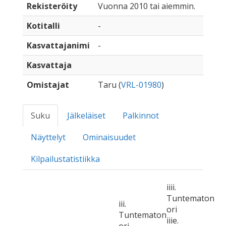
Rekisteröity
Vuonna 2010 tai aiemmin.
Kotitalli
-
Kasvattajanimi
-
Kasvattaja
Omistajat
Taru (
VRL-01980
)
Suku
Jälkeläiset
Palkinnot
Näyttelyt
Ominaisuudet
Kilpailustatistiikka
iiii.
Tuntematon
iii.
ori
Tuntematon
iiie.