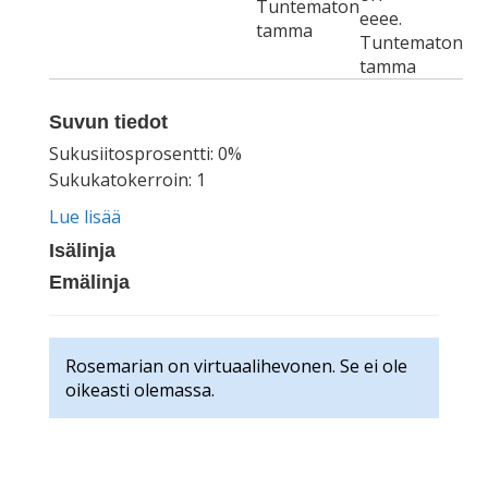
Tuntematon
eeee.
tamma
Tuntematon
tamma
Suvun tiedot
Sukusiitosprosentti: 0%
Sukukatokerroin: 1
Lue lisää
Isälinja
Emälinja
Rosemarian on virtuaalihevonen. Se ei ole
oikeasti olemassa.