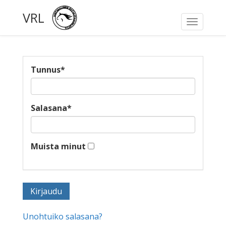
VRL
Toggle
navigati
Tunnus
*
Salasana
*
Muista minut
Unohtuiko salasana?