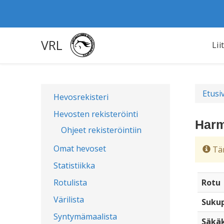
VRL
Lii
Etusi
Hevosrekisteri
Hevosten rekisteröinti
Harm
Ohjeet rekisteröintiin
Omat hevoset
Täm
Statistiikka
Rotulista
Rotu
Värilista
Sukup
Syntymämaalista
Säkä