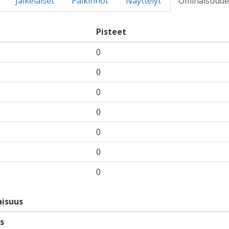
Jälkeläiset
Palkinnot
Näyttelyt
Ominaisuude
Pisteet
0
0
0
0
0
0
0
isuus
s