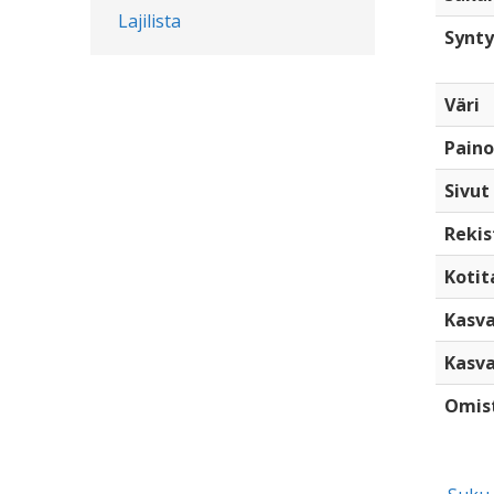
Lajilista
Synty
Väri
Paino
Sivut
Rekis
Kotita
Kasva
Kasva
Omis