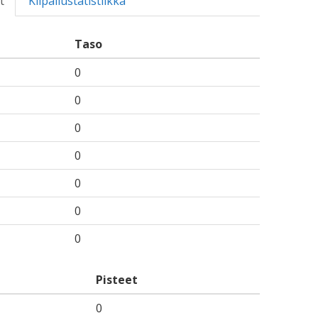
t
Kilpailustatistiikka
Taso
0
0
0
0
0
0
0
Pisteet
0