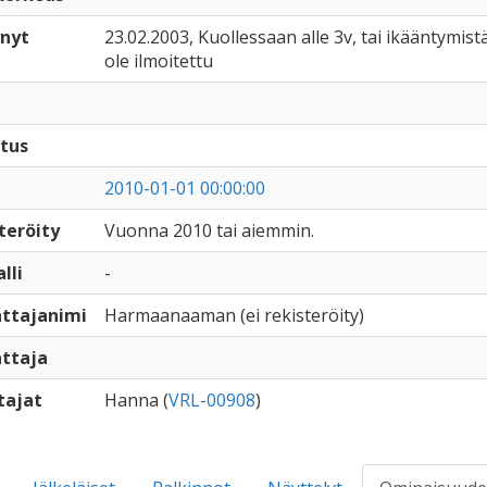
nyt
23.02.2003, Kuollessaan alle 3v, tai ikääntymistä
ole ilmoitettu
tus
2010-01-01 00:00:00
teröity
Vuonna 2010 tai aiemmin.
lli
-
ttajanimi
Harmaanaaman (ei rekisteröity)
ttaja
tajat
Hanna (
VRL-00908
)