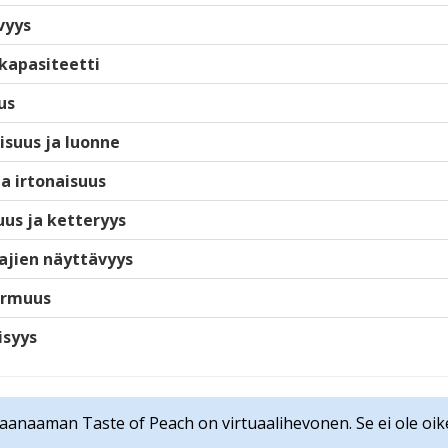
vyys
kapasiteetti
us
isuus ja luonne
ja irtonaisuus
us ja ketteryys
ajien näyttävyys
armuus
isyys
anaaman Taste of Peach on virtuaalihevonen. Se ei ole oik