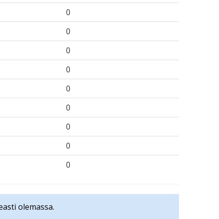
0
0
0
0
0
0
0
0
0
easti olemassa.