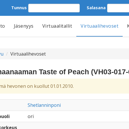
Tunnus
Salasana
tto
Jäsenyys
Virtuaalitallit
Virtuaalihevoset
vu
Virtuaalihevoset
aanaaman Taste of Peach (VH03-017-
ä hevonen on kuollut 01.01.2010.
Shetlanninponi
uoli
ori
korkeus