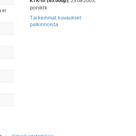
KTK-III (65.000p)
, 25.08.2003,
poniktk
 ei
Tarkemmat kuvaukset
palkinnoista