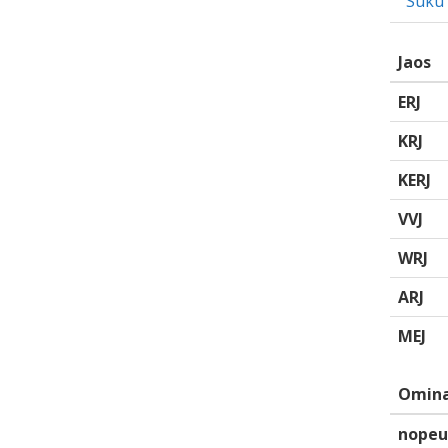
Suku
Jaos
ERJ
KRJ
KERJ
VVJ
WRJ
ARJ
MEJ
Omina
nopeu