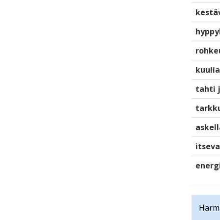
kestä
hyppy
rohke
kuulia
tahti 
tarkku
askell
itsev
energ
Harma