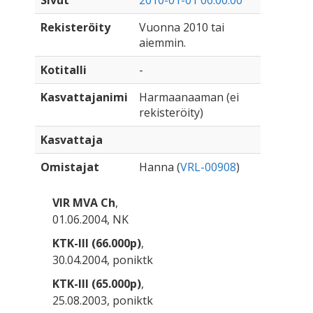
Sivut
2010-01-01 00:00:00
Rekisteröity
Vuonna 2010 tai
aiemmin.
Kotitalli
-
Kasvattajanimi
Harmaanaaman (ei
rekisteröity)
Kasvattaja
Omistajat
Hanna (
VRL-00908
)
VIR MVA Ch
,
01.06.2004, NK
KTK-III (66.000p)
,
30.04.2004, poniktk
KTK-III (65.000p)
,
25.08.2003, poniktk