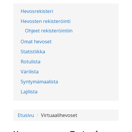
Hevosrekisteri
Hevosten rekisteröinti
Ohjeet rekisteröintiin
Omat hevoset
Statistiikka
Rotulista
Värilista
Syntymämaalista
Lajilista
Etusivu
Virtuaalihevoset