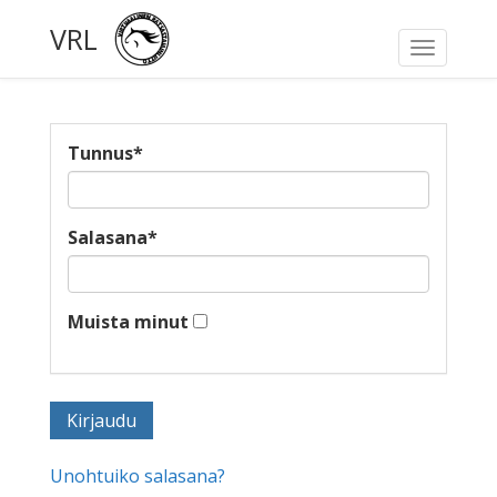
VRL
Toggle
navigati
Tunnus
*
Salasana
*
Muista minut
Unohtuiko salasana?