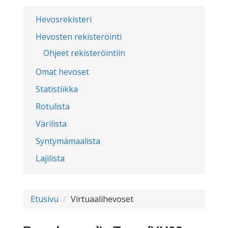
Hevosrekisteri
Hevosten rekisteröinti
Ohjeet rekisteröintiin
Omat hevoset
Statistiikka
Rotulista
Värilista
Syntymämaalista
Lajilista
Etusivu
Virtuaalihevoset