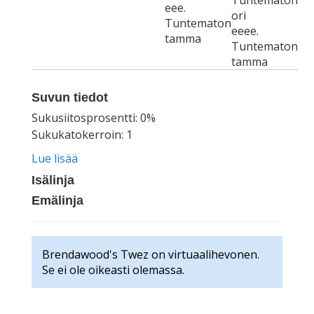
Tuntematon
eee.
ori
Tuntematon
eeee.
tamma
Tuntematon
tamma
Suvun tiedot
Sukusiitosprosentti: 0%
Sukukatokerroin: 1
Lue lisää
Isälinja
Emälinja
Brendawood's Twez on virtuaalihevonen.
Se ei ole oikeasti olemassa.