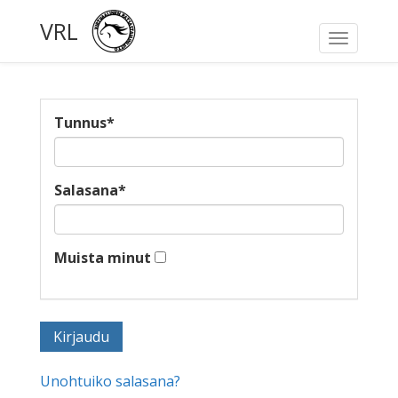
VRL
Toggle
navigati
Tunnus
*
Salasana
*
Muista minut
Unohtuiko salasana?