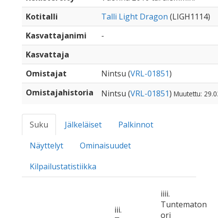
Kotitalli
Talli Light Dragon
(LIGH1114)
Kasvattajanimi
-
Kasvattaja
Omistajat
Nintsu (
VRL-01851
)
Omistajahistoria
Nintsu (
VRL-01851
)
Muutettu: 29.0
Suku
Jälkeläiset
Palkinnot
Näyttelyt
Ominaisuudet
Kilpailustatistiikka
iiii.
Tuntematon
iii.
ori