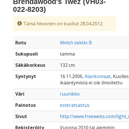
Brendawood's Twez (VH03-
022-8203)
Tämä hevonen on kuollut 28.04.2012.
Rotu
Welsh sektio B
Sukupuoli
tamma
Säkäkorkeus
132 cm
Syntynyt
16.11.2006,
Alankomaat
, Kuolles
ikääntymistä ei ole ilmoitettu
Väri
ruunikko
Painotus
esteratsastus
Sivut
http://www.freewebs.com/light_
Rekisteröity
Vuonna 2010 tai aiemmin.