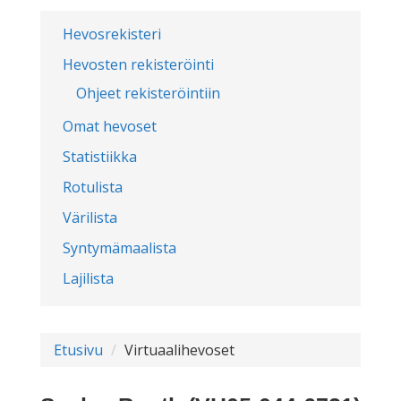
Hevosrekisteri
Hevosten rekisteröinti
Ohjeet rekisteröintiin
Omat hevoset
Statistiikka
Rotulista
Värilista
Syntymämaalista
Lajilista
Etusivu
Virtuaalihevoset