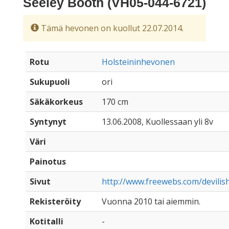
Seeley Booth (VH05-044-6721)
Tämä hevonen on kuollut 22.07.2014.
Rotu
Holsteininhevonen
Sukupuoli
ori
Säkäkorkeus
170 cm
Syntynyt
13.06.2008, Kuollessaan yli 8v
Väri
Painotus
Sivut
http://www.freewebs.com/devilis
Rekisteröity
Vuonna 2010 tai aiemmin.
Kotitalli
-