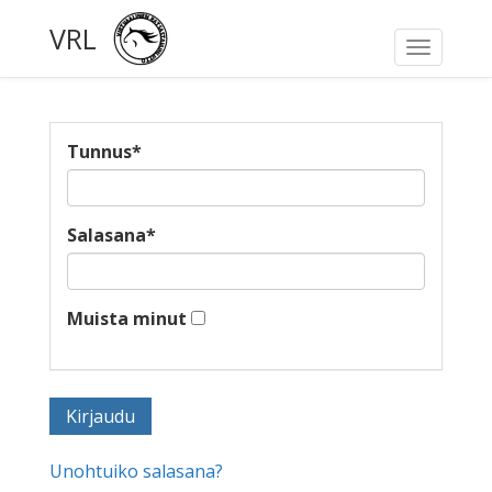
VRL
Toggle
navigati
Tunnus
*
Salasana
*
Muista minut
Unohtuiko salasana?