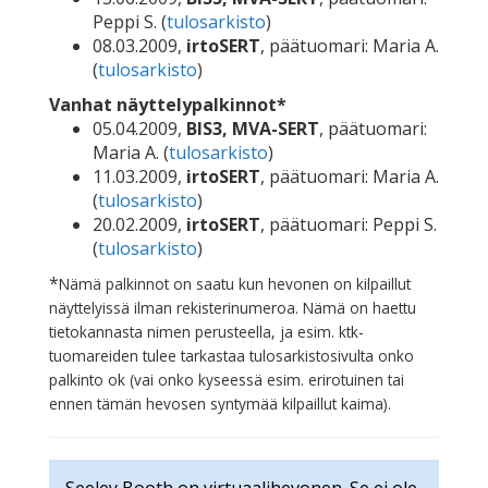
Peppi S. (
tulosarkisto
)
08.03.2009,
irtoSERT
, päätuomari: Maria A.
(
tulosarkisto
)
Vanhat näyttelypalkinnot*
05.04.2009,
BIS3, MVA-SERT
, päätuomari:
Maria A. (
tulosarkisto
)
11.03.2009,
irtoSERT
, päätuomari: Maria A.
(
tulosarkisto
)
20.02.2009,
irtoSERT
, päätuomari: Peppi S.
(
tulosarkisto
)
*
Nämä palkinnot on saatu kun hevonen on kilpaillut
näyttelyissä ilman rekisterinumeroa. Nämä on haettu
tietokannasta nimen perusteella, ja esim. ktk-
tuomareiden tulee tarkastaa tulosarkistosivulta onko
palkinto ok (vai onko kyseessä esim. erirotuinen tai
ennen tämän hevosen syntymää kilpaillut kaima).