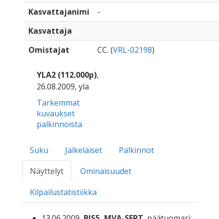
Kasvattajanimi
-
Kasvattaja
Omistajat
CC. (
VRL-02198
)
YLA2 (112.000p)
,
26.08.2009, yla
Tarkemmat
kuvaukset
palkinnoista
Suku
Jälkeläiset
Palkinnot
Näyttelyt
Ominaisuudet
Kilpailustatistiikka
13.06.2009,
BIS5, MVA-SERT
, päätuomari: