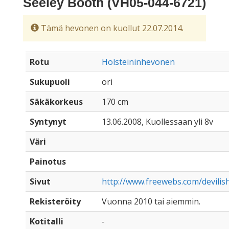
Seeley Booth (VH05-044-6721)
Tämä hevonen on kuollut 22.07.2014.
Rotu
Holsteininhevonen
Sukupuoli
ori
Säkäkorkeus
170 cm
Syntynyt
13.06.2008, Kuollessaan yli 8v
Väri
Painotus
Sivut
http://www.freewebs.com/devilis
Rekisteröity
Vuonna 2010 tai aiemmin.
Kotitalli
-