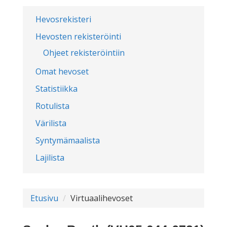
Hevosrekisteri
Hevosten rekisteröinti
Ohjeet rekisteröintiin
Omat hevoset
Statistiikka
Rotulista
Värilista
Syntymämaalista
Lajilista
Etusivu
Virtuaalihevoset