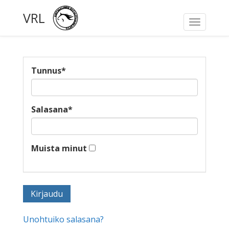
VRL
Toggle
navigati
Tunnus
*
Salasana
*
Muista minut
Unohtuiko salasana?