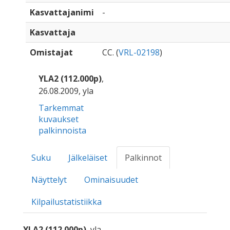
Kasvattajanimi
-
Kasvattaja
Omistajat
CC. (
VRL-02198
)
YLA2 (112.000p)
,
26.08.2009, yla
Tarkemmat
kuvaukset
palkinnoista
Suku
Jälkeläiset
Palkinnot
Näyttelyt
Ominaisuudet
Kilpailustatistiikka
YLA2 (112.000p)
, yla