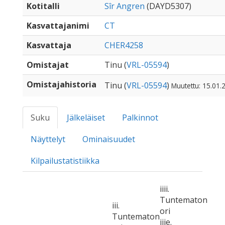
Kotitalli
Sîr Angren
(DAYD5307)
Kasvattajanimi
CT
Kasvattaja
CHER4258
Omistajat
Tinu (
VRL-05594
)
Omistajahistoria
Tinu (
VRL-05594
)
Muutettu: 15.01.
Suku
Jälkeläiset
Palkinnot
Näyttelyt
Ominaisuudet
Kilpailustatistiikka
iiii.
Tuntematon
iii.
ori
Tuntematon
iiie.