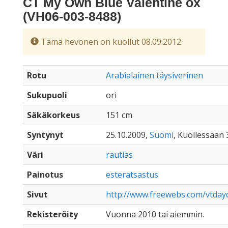
CT My Own Blue Valentine ox
(VH06-003-8488)
Tämä hevonen on kuollut 08.09.2012.
Rotu
Arabialainen täysiverinen
Sukupuoli
ori
Säkäkorkeus
151 cm
Syntynyt
25.10.2009,
Suomi
, Kuollessaan 
Väri
rautias
Painotus
esteratsastus
Sivut
http://www.freewebs.com/vtda
Rekisteröity
Vuonna 2010 tai aiemmin.