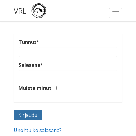
VRL
Toggle
navigati
Tunnus
*
Salasana
*
Muista minut
Unohtuiko salasana?