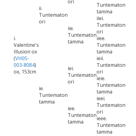
ori
Tuntematon
ii.
tamma
Tuntematon
iiei.
ori
Tuntematon
iie.
ori
Tuntematon
i.
iiee.
tamma
Valentine's
Tuntematon
Illusion ox
tamma
(
VH05-
ieii.
003-8084
)
Tuntematon
iei.
ox, 153cm
ori
Tuntematon
ieie.
ori
Tuntematon
ie.
tamma
Tuntematon
ieei.
tamma
Tuntematon
iee.
ori
Tuntematon
ieee.
tamma
Tuntematon
tamma