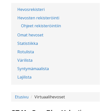
Hevosrekisteri
Hevosten rekisteröinti
Ohjeet rekisteröintiin
Omat hevoset
Statistiikka
Rotulista
Värilista
Syntymämaalista
Lajilista
Etusivu
Virtuaalihevoset