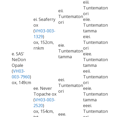
eiii.
Tuntematon
eii.
ori
Tuntematon
ei. Seaferry
eiie.
ori
ox
Tuntematon
(
VH03-003-
tamma
1329
)
eiei.
ox, 152cm,
Tuntematon
eie.
rnkm
ori
Tuntematon
e. SAS'
eiee.
tamma
NeDon
Tuntematon
Opale
tamma
(
VH03-
eeii.
003-7960
)
Tuntematon
eei.
ox, 149cm
ori
Tuntematon
ee. Never
eeie.
ori
Topache ox
Tuntematon
(
VH03-003-
tamma
2520
)
eeei.
ox, 154cm,
Tuntematon
eee.