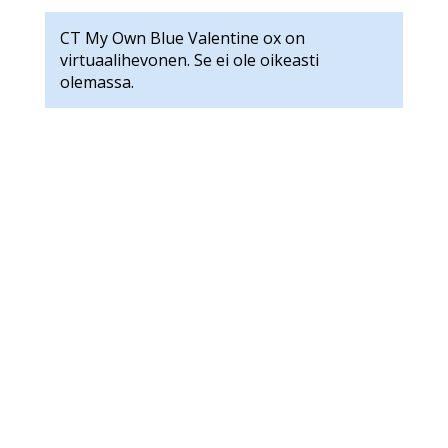
CT My Own Blue Valentine ox on
virtuaalihevonen. Se ei ole oikeasti
olemassa.