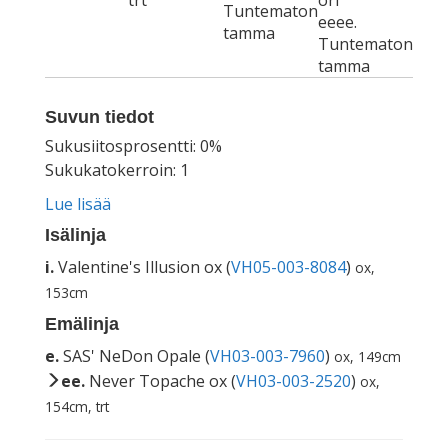
trt
ori
Tuntematon
eeee.
tamma
Tuntematon
tamma
Suvun tiedot
Sukusiitosprosentti: 0%
Sukukatokerroin: 1
Lue lisää
Isälinja
i.
Valentine's Illusion ox (
VH05-003-8084
)
ox,
153cm
Emälinja
e.
SAS' NeDon Opale (
VH03-003-7960
)
ox, 149cm
ee.
Never Topache ox (
VH03-003-2520
)
ox,
154cm, trt