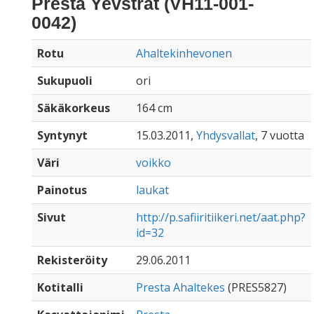
Presta Yevstrat (VH11-001-
0042)
Rotu
Ahaltekinhevonen
Sukupuoli
ori
Säkäkorkeus
164 cm
Syntynyt
15.03.2011,
Yhdysvallat
, 7 vuotta
Väri
voikko
Painotus
laukat
Sivut
http://p.safiiritiikeri.net/aat.php?
id=32
Rekisteröity
29.06.2011
Kotitalli
Presta Ahaltekes
(PRES5827)