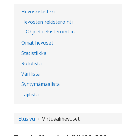
Hevosrekisteri
Hevosten rekisteröinti
Ohjeet rekisteröintiin
Omat hevoset
Statistiikka
Rotulista
Värilista
Syntymämaalista
Lajilista
Etusivu
Virtuaalihevoset