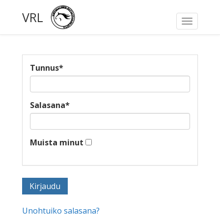
VRL
Toggle
navigati
Tunnus
*
Salasana
*
Muista minut
Unohtuiko salasana?