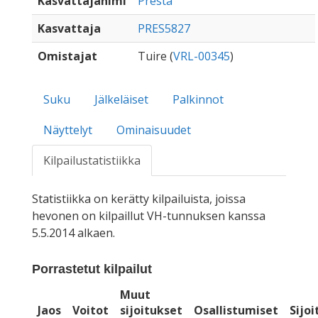
Kasvattajanimi
Presta
Kasvattaja
PRES5827
Omistajat
Tuire (
VRL-00345
)
Suku
Jälkeläiset
Palkinnot
Näyttelyt
Ominaisuudet
Kilpailustatistiikka
Statistiikka on kerätty kilpailuista, joissa
hevonen on kilpaillut VH-tunnuksen kanssa
5.5.2014 alkaen.
Porrastetut kilpailut
Muut
Jaos
Voitot
sijoitukset
Osallistumiset
Sijo