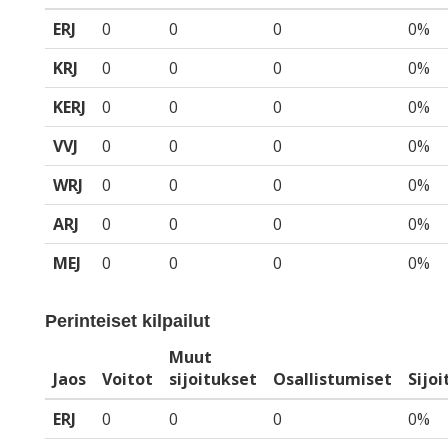
ERJ
0
0
0
0%
KRJ
0
0
0
0%
KERJ
0
0
0
0%
VVJ
0
0
0
0%
WRJ
0
0
0
0%
ARJ
0
0
0
0%
MEJ
0
0
0
0%
Perinteiset kilpailut
Muut
Jaos
Voitot
sijoitukset
Osallistumiset
Sijo
ERJ
0
0
0
0%