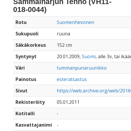
Sammalharjun Tenho (VH11-
018-0044)
Rotu
Suomenhevonen
Sukupuoli
ruuna
Säkäkorkeus
152 cm
Syntynyt
20.01.2009,
Suomi
, alle 3v, tai ik
Väri
tummanpunaruunikko
Painotus
esteratsastus
Sivut
https://web.archive.org/web/201
Rekisteröity
05.01.2011
Kotitalli
-
Kasvattajanimi
-