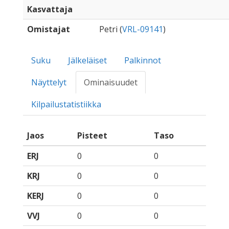
Kasvattaja
Omistajat
Petri (
VRL-09141
)
Suku
Jälkeläiset
Palkinnot
Näyttelyt
Ominaisuudet
Kilpailustatistiikka
Jaos
Pisteet
Taso
ERJ
0
0
KRJ
0
0
KERJ
0
0
VVJ
0
0