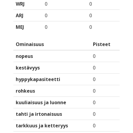
WRJ
0
0
ARJ
0
0
MEJ
0
0
Ominaisuus
Pisteet
nopeus
0
kestävyys
0
hyppykapasiteetti
0
rohkeus
0
kuuliaisuus ja luonne
0
tahti ja irtonaisuus
0
tarkkuus ja ketteryys
0