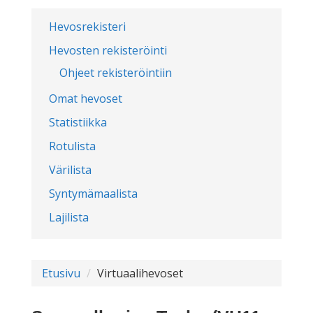
Hevosrekisteri
Hevosten rekisteröinti
Ohjeet rekisteröintiin
Omat hevoset
Statistiikka
Rotulista
Värilista
Syntymämaalista
Lajilista
Etusivu
Virtuaalihevoset