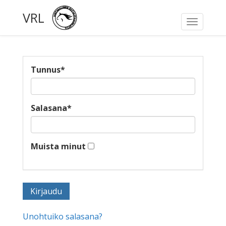
VRL
Toggle
navigati
Tunnus
*
Salasana
*
Muista minut
Unohtuiko salasana?