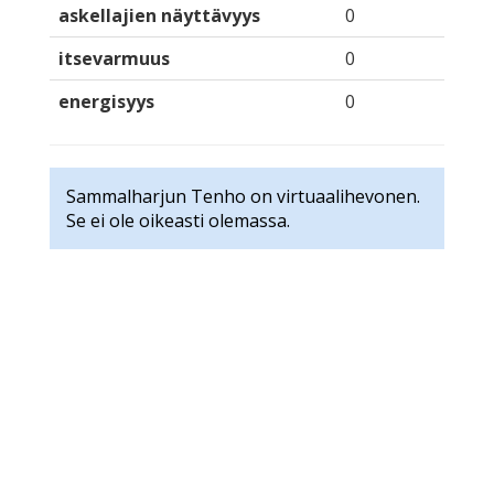
askellajien näyttävyys
0
itsevarmuus
0
energisyys
0
Sammalharjun Tenho on virtuaalihevonen.
Se ei ole oikeasti olemassa.