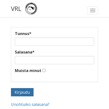
VRL
Toggle
navigati
Tunnus
*
Salasana
*
Muista minut
Unohtuiko salasana?