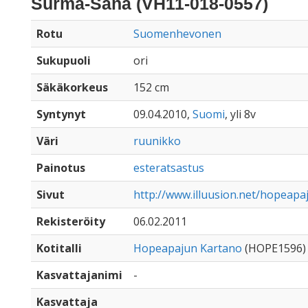
Surma-Sana (VH11-018-0557)
Rotu
Suomenhevonen
Sukupuoli
ori
Säkäkorkeus
152 cm
Syntynyt
09.04.2010,
Suomi
, yli 8v
Väri
ruunikko
Painotus
esteratsastus
Sivut
http://www.illuusion.net/hopeapa
Rekisteröity
06.02.2011
Kotitalli
Hopeapajun Kartano
(HOPE1596)
Kasvattajanimi
-
Kasvattaja