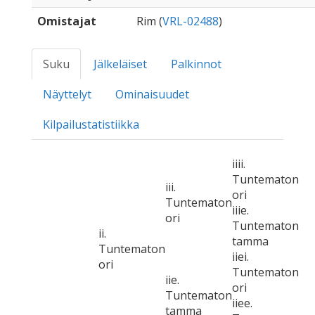
Omistajat
Rim (
VRL-02488
)
Suku
Jälkeläiset
Palkinnot
Näyttelyt
Ominaisuudet
Kilpailustatistiikka
iiii.
Tuntematon
iii.
ori
Tuntematon
iiie.
ori
Tuntematon
ii.
tamma
Tuntematon
iiei.
ori
Tuntematon
iie.
ori
Tuntematon
iiee.
tamma