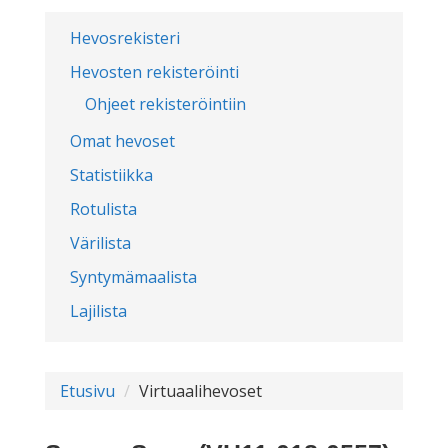
Hevosrekisteri
Hevosten rekisteröinti
Ohjeet rekisteröintiin
Omat hevoset
Statistiikka
Rotulista
Värilista
Syntymämaalista
Lajilista
Etusivu
Virtuaalihevoset