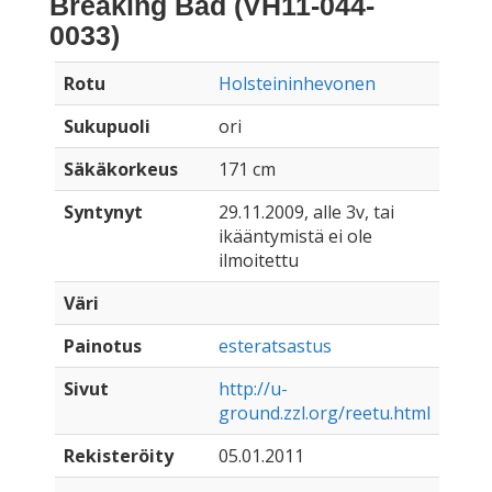
Breaking Bad (VH11-044-
0033)
Rotu
Holsteininhevonen
Sukupuoli
ori
Säkäkorkeus
171 cm
Syntynyt
29.11.2009, alle 3v, tai
ikääntymistä ei ole
ilmoitettu
Väri
Painotus
esteratsastus
Sivut
http://u-
ground.zzl.org/reetu.html
Rekisteröity
05.01.2011