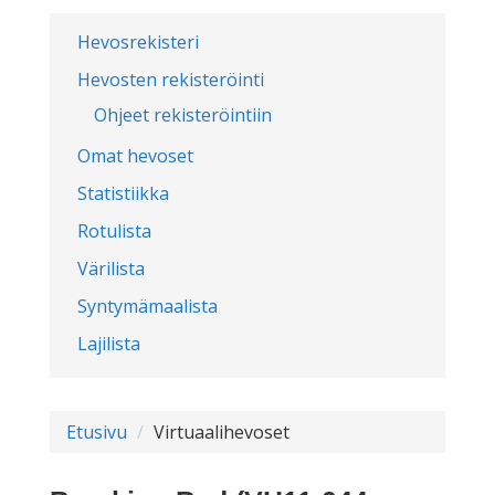
Hevosrekisteri
Hevosten rekisteröinti
Ohjeet rekisteröintiin
Omat hevoset
Statistiikka
Rotulista
Värilista
Syntymämaalista
Lajilista
Etusivu
Virtuaalihevoset