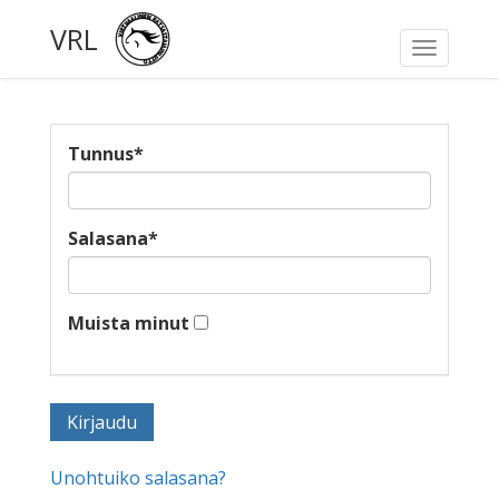
VRL
Toggle
navigati
Tunnus
*
Salasana
*
Muista minut
Unohtuiko salasana?