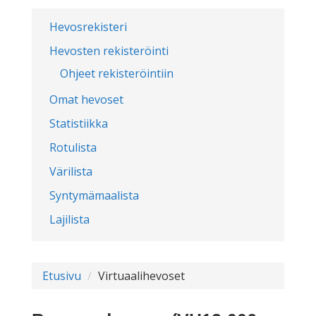
Hevosrekisteri
Hevosten rekisteröinti
Ohjeet rekisteröintiin
Omat hevoset
Statistiikka
Rotulista
Värilista
Syntymämaalista
Lajilista
Etusivu
Virtuaalihevoset