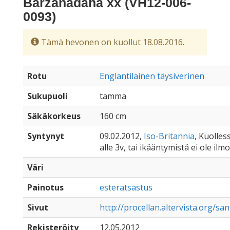
Barzanadana xx (VH12-006-
0093)
Tämä hevonen on kuollut 18.08.2016.
Rotu
Englantilainen täysiverinen
Sukupuoli
tamma
Säkäkorkeus
160 cm
Syntynyt
09.02.2012,
Iso-Britannia
, Kuolles
alle 3v, tai ikääntymistä ei ole ilmo
Väri
Painotus
esteratsastus
Sivut
http://procellan.altervista.org/san
Rekisteröity
12.05.2012