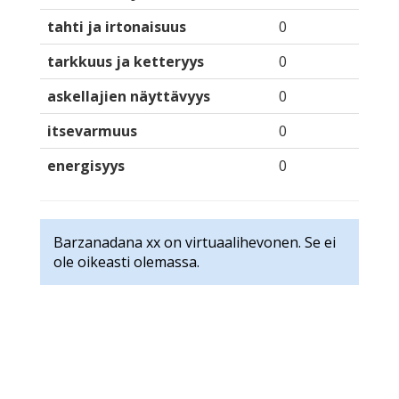
tahti ja irtonaisuus
0
tarkkuus ja ketteryys
0
askellajien näyttävyys
0
itsevarmuus
0
energisyys
0
Barzanadana xx on virtuaalihevonen. Se ei
ole oikeasti olemassa.