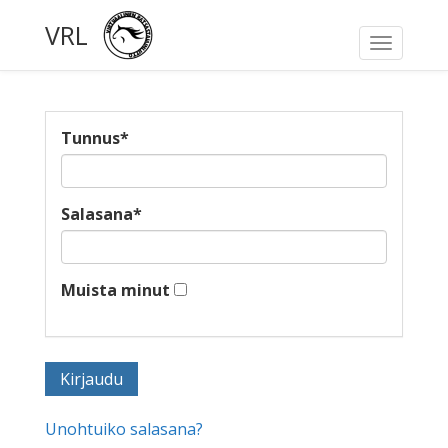
VRL
Toggle
navigati
Tunnus
*
Salasana
*
Muista minut
Unohtuiko salasana?