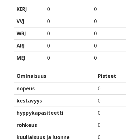
KERJ
0
0
VVJ
0
0
WRJ
0
0
ARJ
0
0
MEJ
0
0
Ominaisuus
Pisteet
nopeus
0
kestävyys
0
hyppykapasiteetti
0
rohkeus
0
kuuliaisuus ja luonne
0