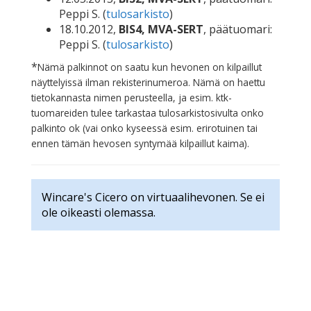
Peppi S. (
tulosarkisto
)
18.10.2012,
BIS4, MVA-SERT
, päätuomari:
Peppi S. (
tulosarkisto
)
*
Nämä palkinnot on saatu kun hevonen on kilpaillut
näyttelyissä ilman rekisterinumeroa. Nämä on haettu
tietokannasta nimen perusteella, ja esim. ktk-
tuomareiden tulee tarkastaa tulosarkistosivulta onko
palkinto ok (vai onko kyseessä esim. erirotuinen tai
ennen tämän hevosen syntymää kilpaillut kaima).
Wincare's Cicero on virtuaalihevonen. Se ei
ole oikeasti olemassa.