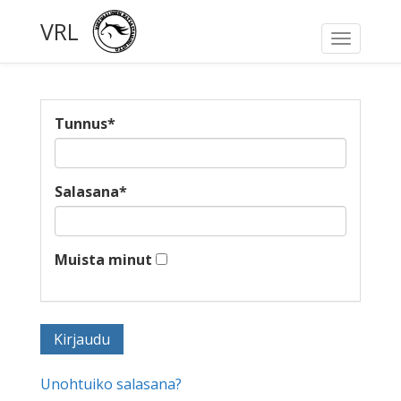
VRL
Toggle
navigati
Tunnus
*
Salasana
*
Muista minut
Unohtuiko salasana?