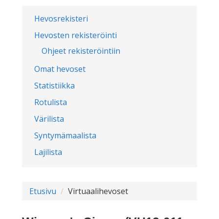
Hevosrekisteri
Hevosten rekisteröinti
Ohjeet rekisteröintiin
Omat hevoset
Statistiikka
Rotulista
Värilista
Syntymämaalista
Lajilista
Etusivu
Virtuaalihevoset