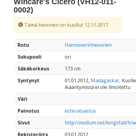
Wincare's Cicero (VH12-011-
0002)
Tämä hevonen on kuollut 12.11.2017.
Rotu
Hannoverinhevonen
Sukupuoli
ori
Säkäkorkeus
173 cm
Syntynyt
01.01.2012,
Madagaskar
, Kuolle
ikääntymistä ei ole ilmoitettu
Väri
Painotus
esteratsastus
Sivut
http://mollum.net/kingsfall/h/
Rekisteröity
03.01.2012