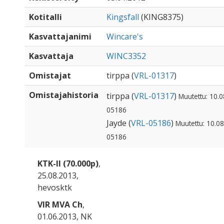
Kotitalli
Kingsfall
(KING8375)
Kasvattajanimi
Wincare's
Kasvattaja
WINC3352
Omistajat
tirppa (
VRL-01317
)
Omistajahistoria
tirppa (
VRL-01317
)
Muutettu: 10.0
05186
Jayde (
VRL-05186
)
Muutettu: 10.08
05186
KTK-II (70.000p)
,
25.08.2013,
hevosktk
VIR MVA Ch
,
01.06.2013, NK