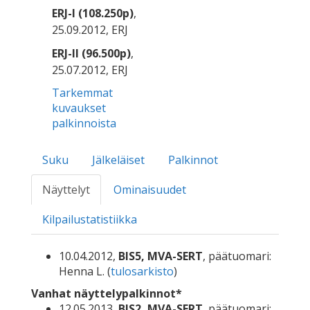
ERJ-I (108.250p)
,
25.09.2012, ERJ
ERJ-II (96.500p)
,
25.07.2012, ERJ
Tarkemmat
kuvaukset
palkinnoista
Suku
Jälkeläiset
Palkinnot
Näyttelyt
Ominaisuudet
Kilpailustatistiikka
10.04.2012,
BIS5, MVA-SERT
, päätuomari:
Henna L. (
tulosarkisto
)
Vanhat näyttelypalkinnot*
12.05.2013,
BIS2, MVA-SERT
, päätuomari: