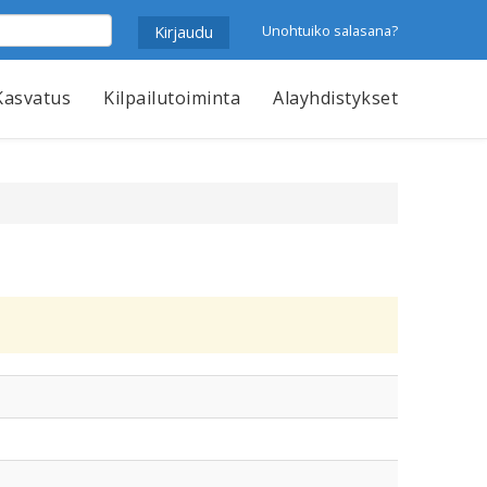
Unohtuiko salasana?
Kasvatus
Kilpailutoiminta
Alayhdistykset