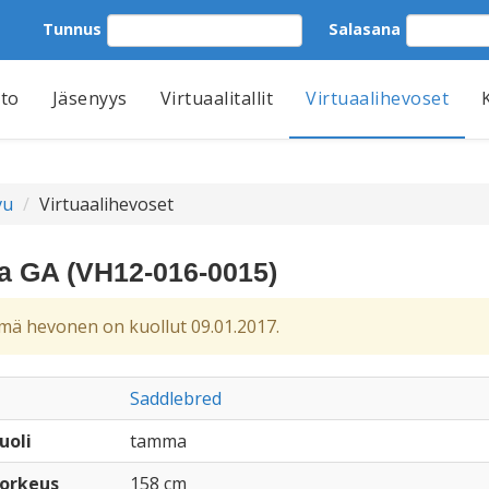
Tunnus
Salasana
tto
Jäsenyys
Virtuaalitallit
Virtuaalihevoset
vu
Virtuaalihevoset
a GA (VH12-016-0015)
ä hevonen on kuollut 09.01.2017.
Saddlebred
uoli
tamma
orkeus
158 cm