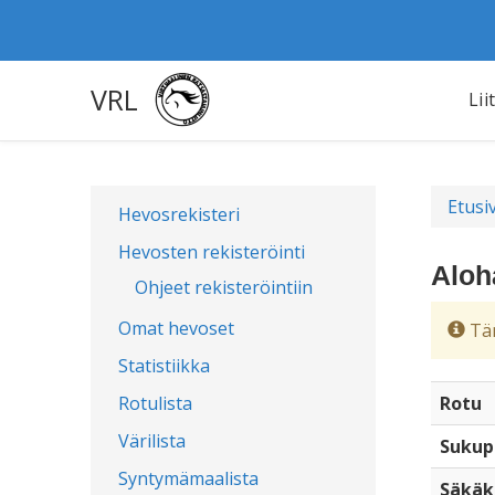
VRL
Lii
Etusi
Hevosrekisteri
Hevosten rekisteröinti
Aloh
Ohjeet rekisteröintiin
Omat hevoset
Täm
Statistiikka
Rotulista
Rotu
Värilista
Sukup
Syntymämaalista
Säkäk