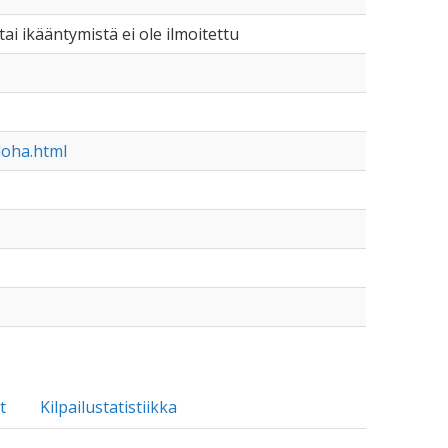
 tai ikääntymistä ei ole ilmoitettu
loha.html
t
Kilpailustatistiikka