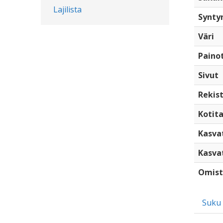
Lajilista
Synty
Väri
Paino
Sivut
Rekist
Kotita
Kasva
Kasva
Omist
Suku