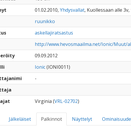
nyt
01.02.2010,
Yhdysvallat
, Kuollessaan alle 3v,
ruunikko
tus
askellajiratsastus
http://www.hevosmaailma.net/Ionic/Muut/a
eröity
09.09.2012
lli
Ionic
(IONI0011)
ttajanimi
-
ttaja
ajat
Virginia (
VRL-02702
)
Jälkeläiset
Palkinnot
Näyttelyt
Ominaisuude