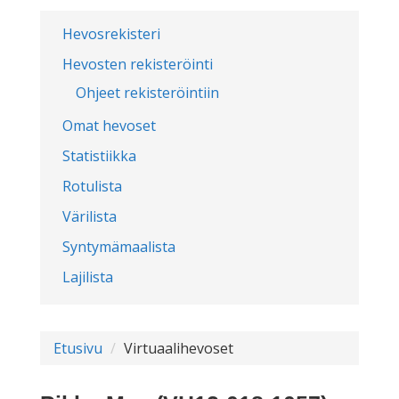
Hevosrekisteri
Hevosten rekisteröinti
Ohjeet rekisteröintiin
Omat hevoset
Statistiikka
Rotulista
Värilista
Syntymämaalista
Lajilista
Etusivu
Virtuaalihevoset