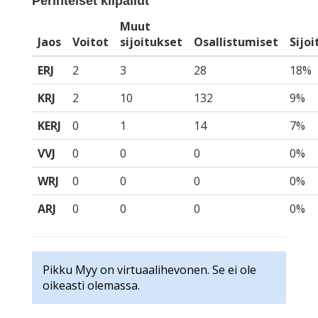
Perinteiset kilpailut
Muut
Jaos
Voitot
sijoitukset
Osallistumiset
Sijo
ERJ
2
3
28
18%
KRJ
2
10
132
9%
KERJ
0
1
14
7%
VVJ
0
0
0
0%
WRJ
0
0
0
0%
ARJ
0
0
0
0%
Pikku Myy on virtuaalihevonen. Se ei ole
oikeasti olemassa.