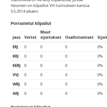
hevonen on kilpaillut VH-tunnuksen kanssa
5.5.2014 alkaen.
Porrastetut kilpailut
Muut
Jaos
Voitot
sijoitukset
Osallistumiset
Sijo
ERJ
0
0
0
0%
KRJ
0
0
0
0%
KERJ
0
0
0
0%
VVJ
0
0
0
0%
WRJ
0
0
0
0%
ARJ
0
0
0
0%