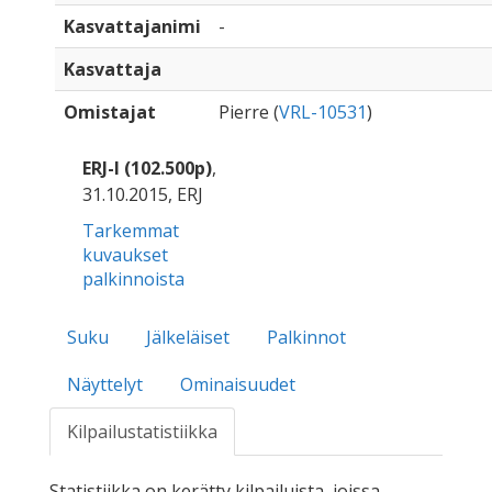
Kasvattajanimi
-
Kasvattaja
Omistajat
Pierre (
VRL-10531
)
ERJ-I (102.500p)
,
31.10.2015, ERJ
Tarkemmat
kuvaukset
palkinnoista
Suku
Jälkeläiset
Palkinnot
Näyttelyt
Ominaisuudet
Kilpailustatistiikka
Statistiikka on kerätty kilpailuista, joissa