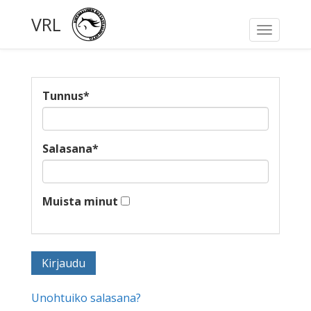
VRL
Toggle
navigati
Tunnus
*
Salasana
*
Muista minut
Unohtuiko salasana?