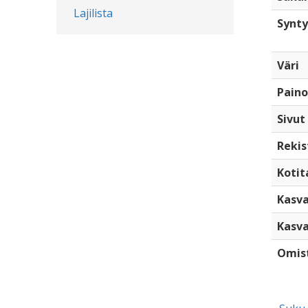
Lajilista
Synty
Väri
Paino
Sivut
Rekis
Kotita
Kasva
Kasva
Omis