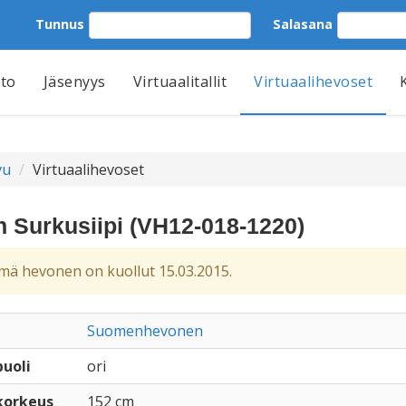
Tunnus
Salasana
tto
Jäsenyys
Virtuaalitallit
Virtuaalihevoset
vu
Virtuaalihevoset
 Surkusiipi (VH12-018-1220)
ä hevonen on kuollut 15.03.2015.
Suomenhevonen
uoli
ori
korkeus
152 cm