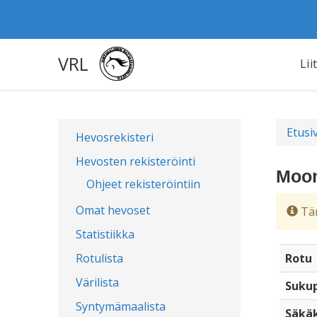
VRL
Lii
Etusi
Hevosrekisteri
Hevosten rekisteröinti
Moon
Ohjeet rekisteröintiin
Omat hevoset
Täm
Statistiikka
Rotulista
Rotu
Värilista
Sukup
Syntymämaalista
Säkä