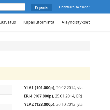
Unohtuiko salasana?
Kasvatus
Kilpailutoiminta
Alayhdistykset
YLA1 (101.000p)
, 20.02.2014, yla
ERJ-I (107.800p)
, 25.01.2014, ERJ
YLA2 (133.000p)
, 30.10.2013, yla