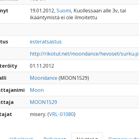
nyt
19.01.2012,
Suomi
, Kuollessaan alle 3v, tai
ikääntymistä ei ole ilmoitettu
tus
esteratsastus
http://rikotut.net/moondance/hevoset/surku.
teröity
01.11.2012
lli
Moondance
(MOON1529)
ttajanimi
Moon
ttaja
MOON1529
tajat
misery. (
VRL-01080
)