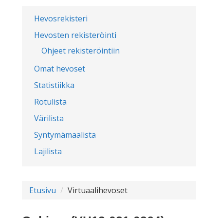
Hevosrekisteri
Hevosten rekisteröinti
Ohjeet rekisteröintiin
Omat hevoset
Statistiikka
Rotulista
Värilista
Syntymämaalista
Lajilista
Etusivu
Virtuaalihevoset