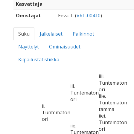
Kasvattaja
Omistajat
Eeva T. (
VRL-00410
)
Suku
Jälkeläiset
Palkinnot
Näyttelyt
Ominaisuudet
Kilpailustatistiikka
iiii.
Tuntematon
iii.
ori
Tuntematon
iiie.
ori
Tuntematon
ii.
tamma
Tuntematon
iiei.
ori
Tuntematon
iie.
ori
Tuntematon