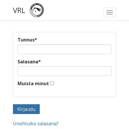
VRL
Toggle
navigati
Tunnus
*
Salasana
*
Muista minut
Unohtuiko salasana?