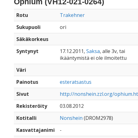
Ophium (VH12-021-0264)
Rotu
Trakehner
Sukupuoli
ori
Säkäkorkeus
Syntynyt
17.12.2011,
Saksa
, alle 3v, tai
ikääntymistä ei ole ilmoitettu
Väri
Painotus
esteratsastus
Sivut
http://nonshein.zzl.org/ophium.h
Rekisteröity
03.08.2012
Kotitalli
Nonshein
(DROM2978)
Kasvattajanimi
-