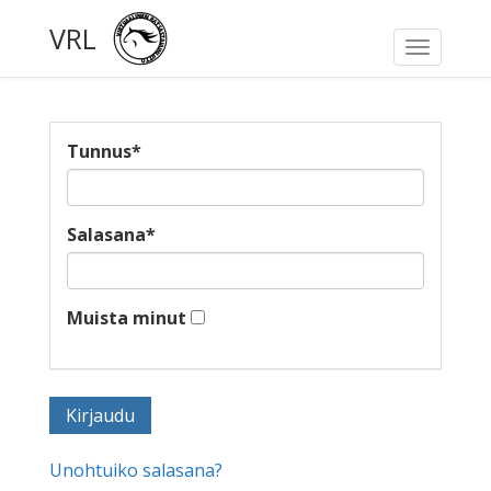
VRL
Toggle
navigati
Tunnus
*
Salasana
*
Muista minut
Unohtuiko salasana?