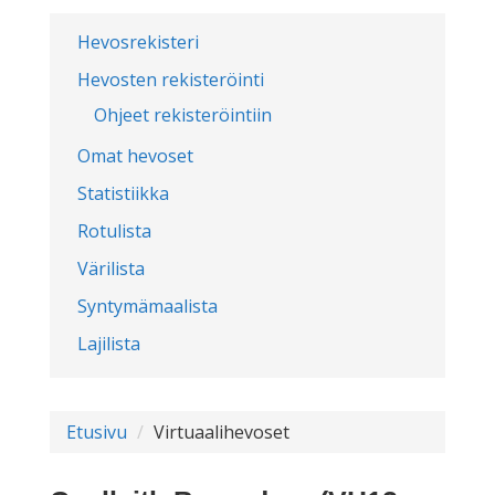
Hevosrekisteri
Hevosten rekisteröinti
Ohjeet rekisteröintiin
Omat hevoset
Statistiikka
Rotulista
Värilista
Syntymämaalista
Lajilista
Etusivu
Virtuaalihevoset