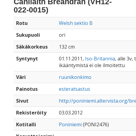
Canllaith Breandran (VH12-
022-0015)
Rotu
Welsh sektio B
Sukupuoli
ori
Säkäkorkeus
132 cm
Syntynyt
01.11.2011,
Iso-Britannia
, alle 3v, 
ikääntymistä ei ole ilmoitettu
Väri
ruunikonkimo
Painotus
esteratsastus
Sivut
http://poniniemi.altervista.org/b
Rekisteröity
03.03.2012
Kotitalli
Poniniemi
(PONI2476)