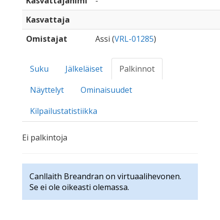
Kasvattajanimi
-
Kasvattaja
Omistajat
Assi (
VRL-01285
)
Suku
Jälkeläiset
Palkinnot
Näyttelyt
Ominaisuudet
Kilpailustatistiikka
Ei palkintoja
Canllaith Breandran on virtuaalihevonen.
Se ei ole oikeasti olemassa.