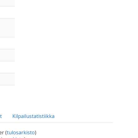
t
Kilpailustatistiikka
r (
tulosarkisto
)