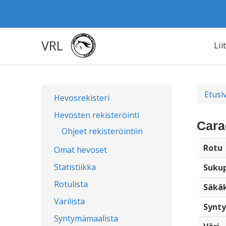
VRL
Lii
Etusi
Hevosrekisteri
Hevosten rekisteröinti
Cara
Ohjeet rekisteröintiin
Rotu
Omat hevoset
Statistiikka
Sukup
Rotulista
Säkä
Värilista
Synty
Syntymämaalista