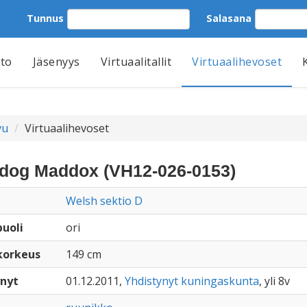
Tunnus
Salasana
tto
Jäsenyys
Virtuaalitallit
Virtuaalihevoset
vu
Virtuaalihevoset
dog Maddox (VH12-026-0153)
Welsh sektio D
uoli
ori
korkeus
149 cm
nyt
01.12.2011,
Yhdistynyt kuningaskunta
, yli 8v