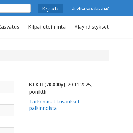
Unohtuiko salasana?
Kasvatus
Kilpailutoiminta
Alayhdistykset
KTK-II (70.000p)
, 20.11.2025,
poniktk
Tarkemmat kuvaukset
palkinnoista