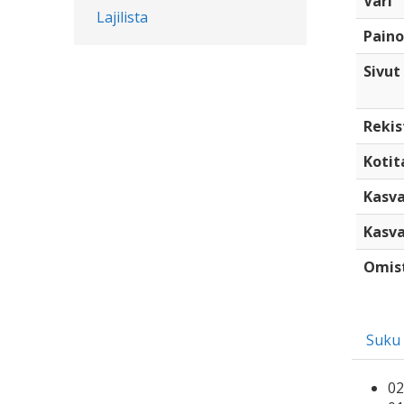
Väri
Lajilista
Paino
Sivut
Rekis
Kotita
Kasva
Kasva
Omis
Suku
02