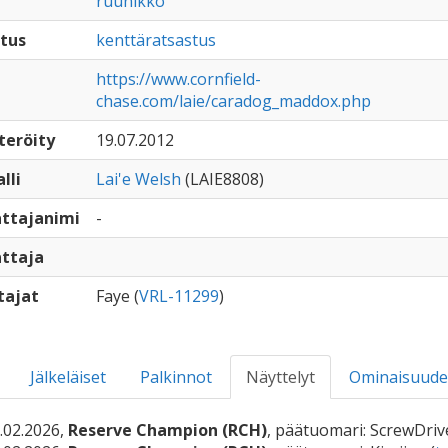
ruunikko
tus
kenttäratsastus
https://www.cornfield-
chase.com/laie/caradog_maddox.php
teröity
19.07.2012
lli
Lai'e Welsh
(LAIE8808)
ttajanimi
-
ttaja
tajat
Faye (
VRL-11299
)
Jälkeläiset
Palkinnot
Näyttelyt
Ominaisuude
.02.2026,
Reserve Champion (RCH)
, päätuomari: ScrewDrive