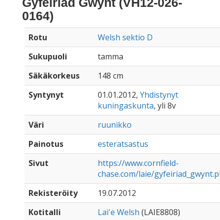
Gyfeiriad Gwynt (VH12-026-
0164)
Rotu
Welsh sektio D
Sukupuoli
tamma
Säkäkorkeus
148 cm
Syntynyt
01.01.2012,
Yhdistynyt
kuningaskunta
, yli 8v
Väri
ruunikko
Painotus
esteratsastus
Sivut
https://www.cornfield-
chase.com/laie/gyfeiriad_gwynt.
Rekisteröity
19.07.2012
Kotitalli
Lai'e Welsh
(LAIE8808)