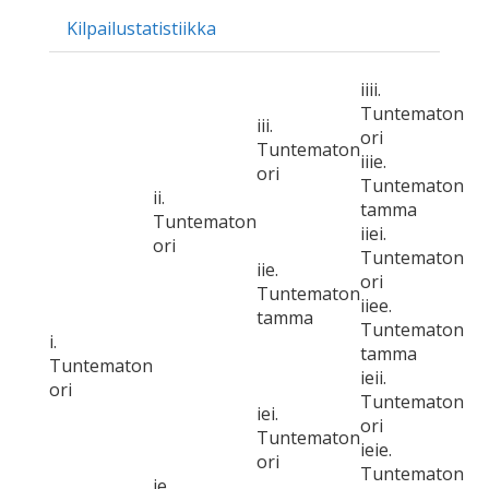
Kilpailustatistiikka
iiii.
Tuntematon
iii.
ori
Tuntematon
iiie.
ori
Tuntematon
ii.
tamma
Tuntematon
iiei.
ori
Tuntematon
iie.
ori
Tuntematon
iiee.
tamma
Tuntematon
i.
tamma
Tuntematon
ieii.
ori
Tuntematon
iei.
ori
Tuntematon
ieie.
ori
Tuntematon
ie.