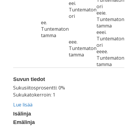
Tuntematon
eei.
ori
Tuntematon
eeie.
ori
Tuntematon
ee.
tamma
Tuntematon
eeei.
tamma
Tuntematon
eee.
ori
Tuntematon
eeee.
tamma
Tuntematon
tamma
Suvun tiedot
Sukusiitosprosentti: 0%
Sukukatokerroin: 1
Lue lisää
Isälinja
Emälinja