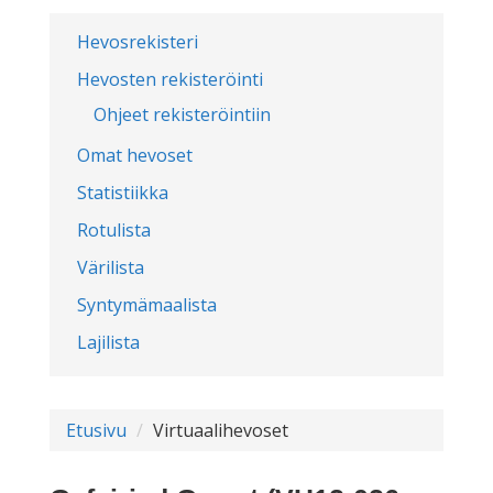
Hevosrekisteri
Hevosten rekisteröinti
Ohjeet rekisteröintiin
Omat hevoset
Statistiikka
Rotulista
Värilista
Syntymämaalista
Lajilista
Etusivu
Virtuaalihevoset