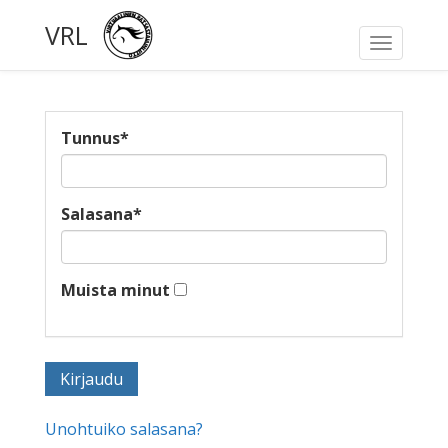
VRL
Toggle
navigati
Tunnus
*
Salasana
*
Muista minut
Unohtuiko salasana?