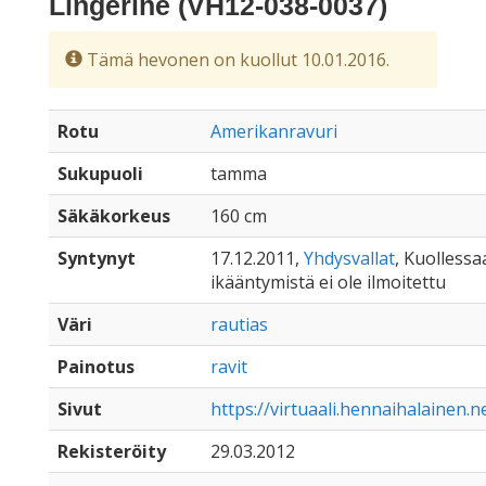
Lingerine (VH12-038-0037)
Tämä hevonen on kuollut 10.01.2016.
Rotu
Amerikanravuri
Sukupuoli
tamma
Säkäkorkeus
160 cm
Syntynyt
17.12.2011,
Yhdysvallat
, Kuollessaa
ikääntymistä ei ole ilmoitettu
Väri
rautias
Painotus
ravit
Sivut
https://virtuaali.hennaihalainen.
Rekisteröity
29.03.2012