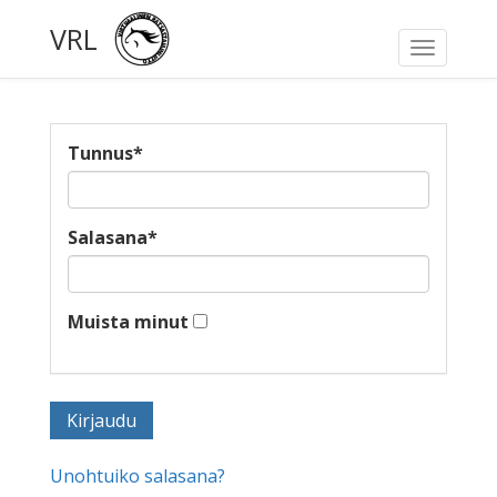
VRL
Toggle
navigati
Tunnus
*
Salasana
*
Muista minut
Unohtuiko salasana?