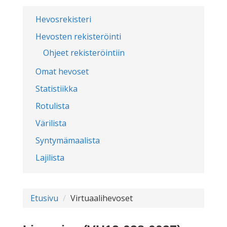
Hevosrekisteri
Hevosten rekisteröinti
Ohjeet rekisteröintiin
Omat hevoset
Statistiikka
Rotulista
Värilista
Syntymämaalista
Lajilista
Etusivu
Virtuaalihevoset