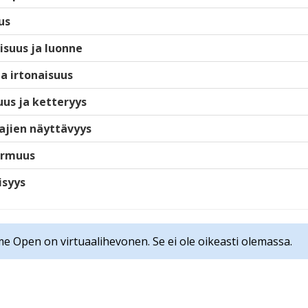
us
isuus ja luonne
ja irtonaisuus
us ja ketteryys
ajien näyttävyys
armuus
isyys
e Open on virtuaalihevonen. Se ei ole oikeasti olemassa.