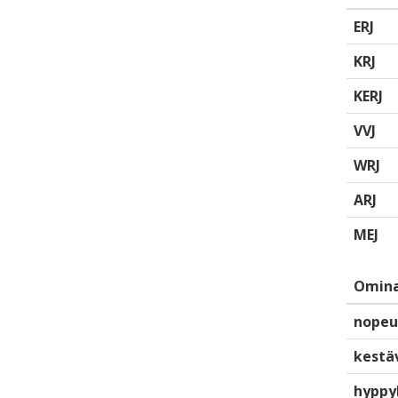
ERJ
KRJ
KERJ
VVJ
WRJ
ARJ
MEJ
Omina
nopeu
kestä
hyppy