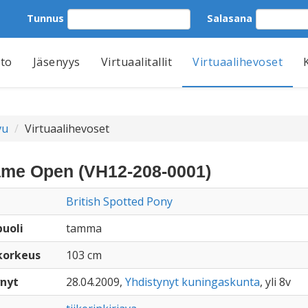
Tunnus
Salasana
tto
Jäsenyys
Virtuaalitallit
Virtuaalihevoset
vu
Virtuaalihevoset
me Open (VH12-208-0001)
British Spotted Pony
uoli
tamma
korkeus
103 cm
nyt
28.04.2009,
Yhdistynyt kuningaskunta
, yli 8v