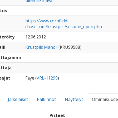
tiikerinkirjava
tus
https://www.cornfield-
chase.com/krustpils/sesame_open.php
teröity
12.06.2012
lli
Krustpils Manor
(KRUS9588)
ttajanimi
-
ttaja
tajat
Faye (
VRL-11299
)
Jälkeläiset
Palkinnot
Näyttelyt
Ominaisuude
Pisteet