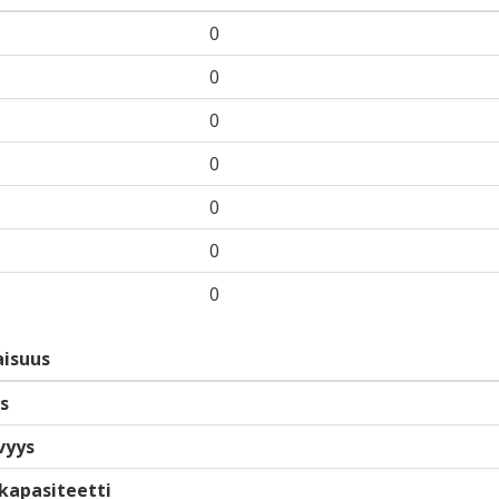
0
0
0
0
0
0
0
isuus
s
vyys
kapasiteetti