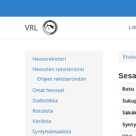
VRL
Lii
Etusi
Hevosrekisteri
Hevosten rekisteröinti
Sesa
Ohjeet rekisteröintiin
Rotu
Omat hevoset
Statistiikka
Sukup
Rotulista
Säkä
Värilista
Synty
Syntymämaalista