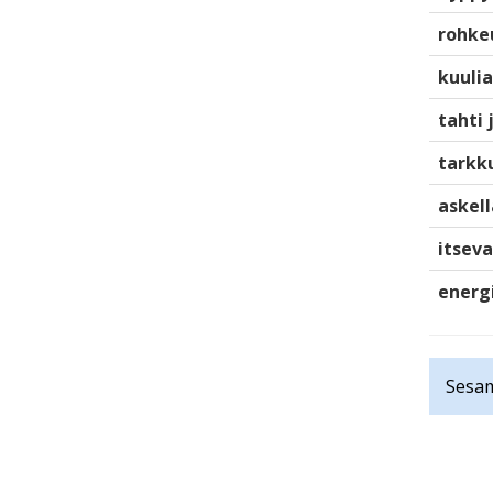
rohke
kuulia
tahti 
tarkku
askell
itsev
energ
Sesam