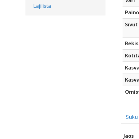
Väri
Lajilista
Paino
Sivut
Rekis
Kotita
Kasva
Kasva
Omis
Suku
Jaos