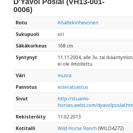
D'Yavol Poslal (VH13-001-
0006)
Rotu
Ahaltekinhevonen
Sukupuoli
ori
Säkäkorkeus
168 cm
Syntynyt
11.11.2004, alle 3v, tai ikääntymist
ei ole ilmoitettu
Väri
musta
Painotus
esteratsastus
Sivut
http://stuamo-
horses.webs.com/dyavolposlal.ht
Rekisteröity
11.02.2013
Kotitalli
Wild Horse Ranch
(WILD4272)