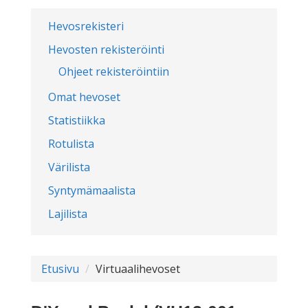
Hevosrekisteri
Hevosten rekisteröinti
Ohjeet rekisteröintiin
Omat hevoset
Statistiikka
Rotulista
Värilista
Syntymämaalista
Lajilista
Etusivu
Virtuaalihevoset