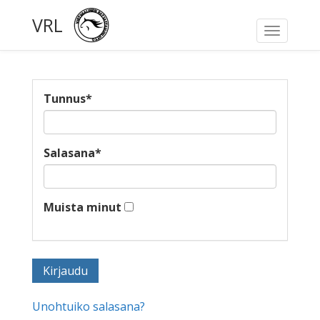
VRL
Toggle
navigati
Tunnus
*
Salasana
*
Muista minut
Unohtuiko salasana?