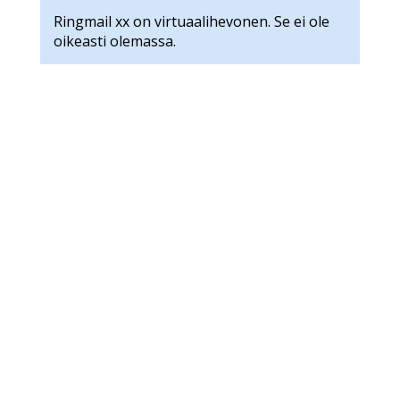
Ringmail xx on virtuaalihevonen. Se ei ole
oikeasti olemassa.