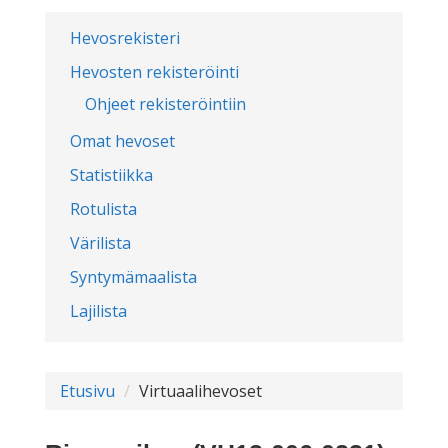
Hevosrekisteri
Hevosten rekisteröinti
Ohjeet rekisteröintiin
Omat hevoset
Statistiikka
Rotulista
Värilista
Syntymämaalista
Lajilista
Etusivu
Virtuaalihevoset