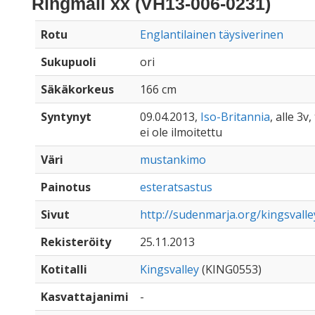
Ringmail xx (VH13-006-0231)
Rotu
Englantilainen täysiverinen
Sukupuoli
ori
Säkäkorkeus
166 cm
Syntynyt
09.04.2013,
Iso-Britannia
, alle 3v
ei ole ilmoitettu
Väri
mustankimo
Painotus
esteratsastus
Sivut
http://sudenmarja.org/kingsvalle
Rekisteröity
25.11.2013
Kotitalli
Kingsvalley
(KING0553)
Kasvattajanimi
-