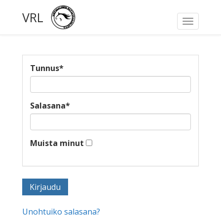
VRL
Toggle
navigati
Tunnus
*
Salasana
*
Muista minut
Unohtuiko salasana?