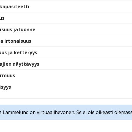
kapasiteetti
us
isuus ja luonne
ja irtonaisuus
us ja ketteryys
ajien näyttävyys
armuus
isyys
s Lammelund on virtuaalihevonen. Se ei ole oikeasti olemass