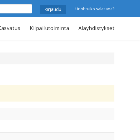
Unohtuiko salasana?
Kasvatus
Kilpailutoiminta
Alayhdistykset