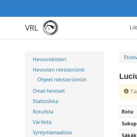
VRL
Lii
Etusi
Hevosrekisteri
Hevosten rekisteröinti
Luci
Ohjeet rekisteröintiin
Omat hevoset
Täm
Statistiikka
Rotulista
Rotu
Värilista
Sukup
Syntymämaalista
Säkäk