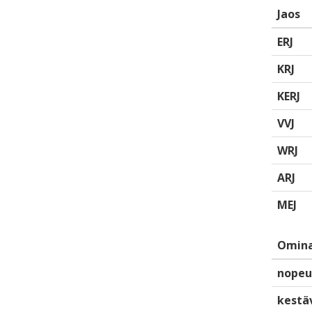
Jaos
ERJ
KRJ
KERJ
VVJ
WRJ
ARJ
MEJ
Omina
nopeu
kestä