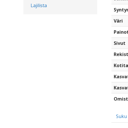
Lajilista
Synty
Väri
Paino
Sivut
Rekist
Kotita
Kasva
Kasva
Omist
Suku