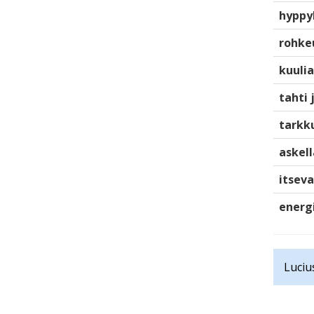
hyppy
rohke
kuulia
tahti 
tarkku
askell
itsev
energ
Luciu