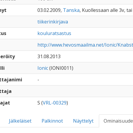
nyt
03.02.2009,
Tanska
, Kuollessaan alle 3v, ta
tiikerinkirjava
tus
kouluratsastus
http://www.hevosmaailma.net/Ionic/Knabstr
eröity
31.08.2013
lli
Ionic
(IONI0011)
ttajanimi
-
ttaja
ajat
S (
VRL-00329
)
Jälkeläiset
Palkinnot
Näyttelyt
Ominaisuude