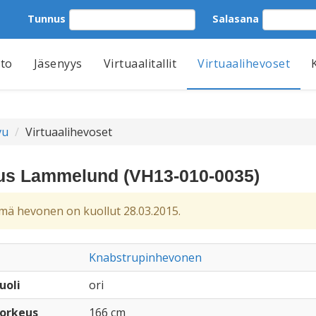
Tunnus
Salasana
tto
Jäsenyys
Virtuaalitallit
Virtuaalihevoset
vu
Virtuaalihevoset
us Lammelund (VH13-010-0035)
ä hevonen on kuollut 28.03.2015.
Knabstrupinhevonen
uoli
ori
orkeus
166 cm