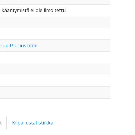
i ikääntymistä ei ole ilmoitettu
upit/lucius.html
t
Kilpailustatistiikka