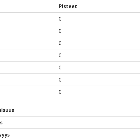
Pisteet
0
0
0
0
0
0
0
isuus
s
vyys