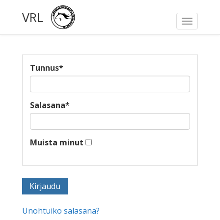
VRL
Toggle
navigati
Tunnus
*
Salasana
*
Muista minut
Unohtuiko salasana?