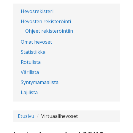
Hevosrekisteri
Hevosten rekisteröinti
Ohjeet rekisteröintiin
Omat hevoset
Statistiikka
Rotulista
Värilista
Syntymämaalista
Lajilista
Etusivu
Virtuaalihevoset