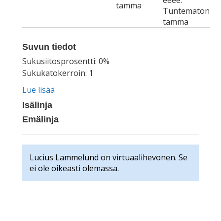
eeee.
tamma
Tuntematon
tamma
Suvun tiedot
Sukusiitosprosentti: 0%
Sukukatokerroin: 1
Lue lisää
Isälinja
Emälinja
Lucius Lammelund on virtuaalihevonen. Se
ei ole oikeasti olemassa.