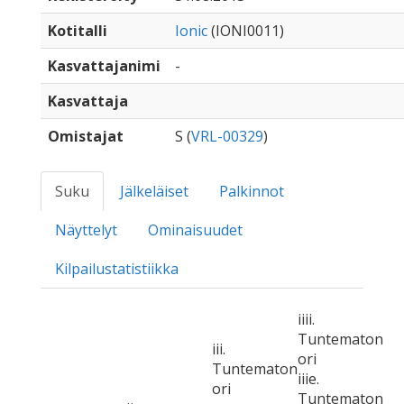
Kotitalli
Ionic
(IONI0011)
Kasvattajanimi
-
Kasvattaja
Omistajat
S (
VRL-00329
)
Suku
Jälkeläiset
Palkinnot
Näyttelyt
Ominaisuudet
Kilpailustatistiikka
iiii.
Tuntematon
iii.
ori
Tuntematon
iiie.
ori
Tuntematon