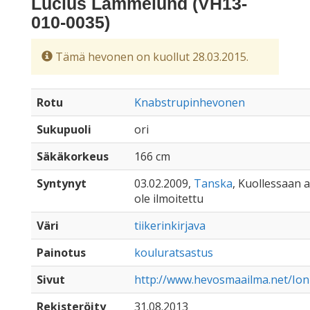
Lucius Lammelund (VH13-
010-0035)
Tämä hevonen on kuollut 28.03.2015.
Rotu
Knabstrupinhevonen
Sukupuoli
ori
Säkäkorkeus
166 cm
Syntynyt
03.02.2009,
Tanska
, Kuollessaan al
ole ilmoitettu
Väri
tiikerinkirjava
Painotus
kouluratsastus
Sivut
http://www.hevosmaailma.net/Ioni
Rekisteröity
31.08.2013