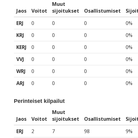
Muut
Jaos
Voitot
sijoitukset
Osallistumiset
Sijo
ERJ
0
0
0
0%
KRJ
0
0
0
0%
KERJ
0
0
0
0%
VVJ
0
0
0
0%
WRJ
0
0
0
0%
ARJ
0
0
0
0%
Perinteiset kilpailut
Muut
Jaos
Voitot
sijoitukset
Osallistumiset
Sijo
ERJ
2
7
98
9%