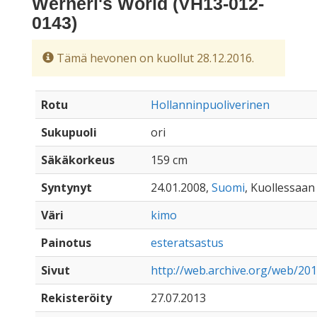
Werneri's World (VH13-012-
0143)
Tämä hevonen on kuollut 28.12.2016.
Rotu
Hollanninpuoliverinen
Sukupuoli
ori
Säkäkorkeus
159 cm
Syntynyt
24.01.2008,
Suomi
, Kuollessaan 
Väri
kimo
Painotus
esteratsastus
Sivut
http://web.archive.org/web/201
Rekisteröity
27.07.2013