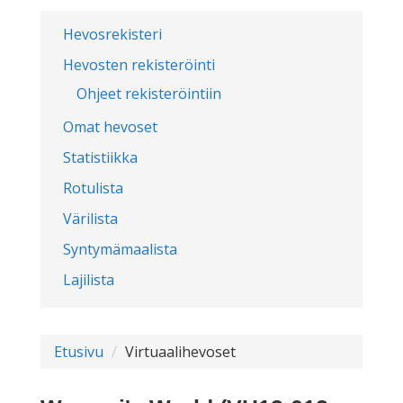
Hevosrekisteri
Hevosten rekisteröinti
Ohjeet rekisteröintiin
Omat hevoset
Statistiikka
Rotulista
Värilista
Syntymämaalista
Lajilista
Etusivu
Virtuaalihevoset