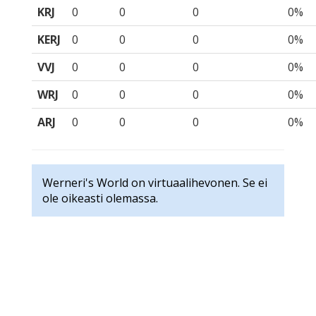
KRJ
0
0
0
0%
KERJ
0
0
0
0%
VVJ
0
0
0
0%
WRJ
0
0
0
0%
ARJ
0
0
0
0%
Werneri's World on virtuaalihevonen. Se ei
ole oikeasti olemassa.