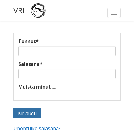
VRL
Toggle
navigati
Tunnus
*
Salasana
*
Muista minut
Unohtuiko salasana?