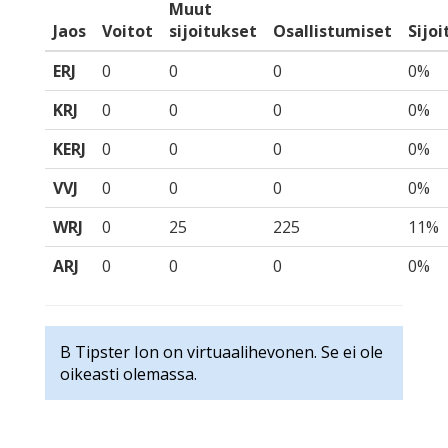
Muut
Jaos
Voitot
sijoitukset
Osallistumiset
Sijo
ERJ
0
0
0
0%
KRJ
0
0
0
0%
KERJ
0
0
0
0%
VVJ
0
0
0
0%
WRJ
0
25
225
11%
ARJ
0
0
0
0%
B Tipster Ion on virtuaalihevonen. Se ei ole
oikeasti olemassa.