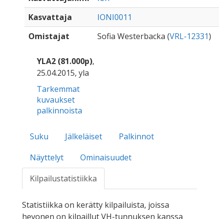
Kasvattaja
IONI0011
Omistajat
Sofia Westerbacka (
VRL-12331
)
YLA2 (81.000p)
,
25.04.2015, yla
Tarkemmat
kuvaukset
palkinnoista
Suku
Jälkeläiset
Palkinnot
Näyttelyt
Ominaisuudet
Kilpailustatistiikka
Statistiikka on kerätty kilpailuista, joissa
hevonen on kilpaillut VH-tunnuksen kanssa