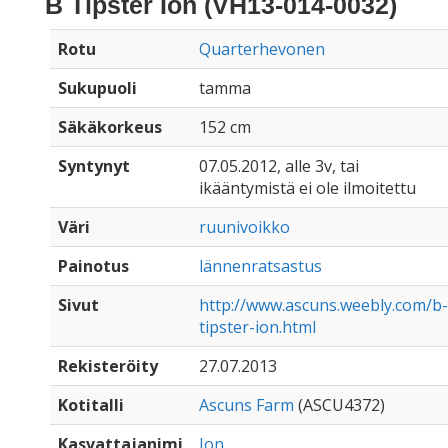
B Tipster Ion (VH13-014-0032)
Rotu
Quarterhevonen
Sukupuoli
tamma
Säkäkorkeus
152 cm
Syntynyt
07.05.2012, alle 3v, tai
ikääntymistä ei ole ilmoitettu
Väri
ruunivoikko
Painotus
lännenratsastus
Sivut
http://www.ascuns.weebly.com/b-
tipster-ion.html
Rekisteröity
27.07.2013
Kotitalli
Ascuns Farm
(ASCU4372)
Kasvattajanimi
Ion