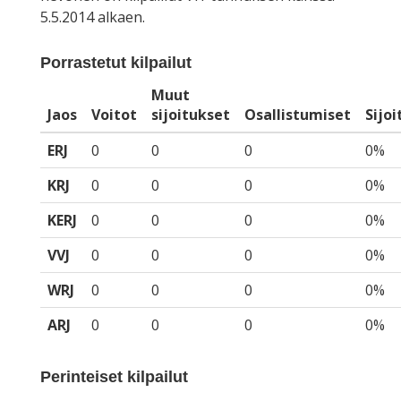
5.5.2014 alkaen.
Porrastetut kilpailut
Muut
Jaos
Voitot
sijoitukset
Osallistumiset
Sijo
ERJ
0
0
0
0%
KRJ
0
0
0
0%
KERJ
0
0
0
0%
VVJ
0
0
0
0%
WRJ
0
0
0
0%
ARJ
0
0
0
0%
Perinteiset kilpailut