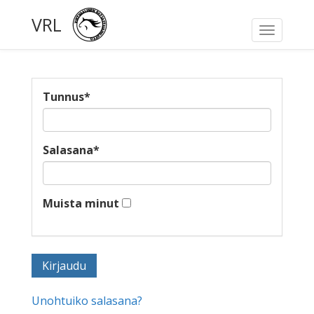
VRL
Toggle
navigati
Tunnus
*
Salasana
*
Muista minut
Unohtuiko salasana?