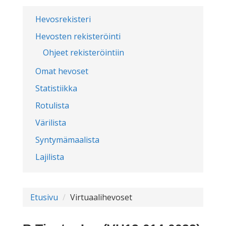
Hevosrekisteri
Hevosten rekisteröinti
Ohjeet rekisteröintiin
Omat hevoset
Statistiikka
Rotulista
Värilista
Syntymämaalista
Lajilista
Etusivu
Virtuaalihevoset