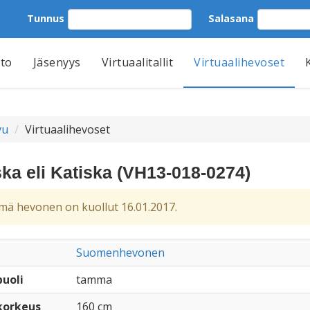
Tunnus
Salasana
tto
Jäsenyys
Virtuaalitallit
Virtuaalihevoset
vu
Virtuaalihevoset
ska eli Katiska (VH13-018-0274)
ä hevonen on kuollut 16.01.2017.
Suomenhevonen
uoli
tamma
korkeus
160 cm