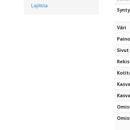
Lajilista
Synty
Väri
Paino
Sivut
Rekis
Kotita
Kasva
Kasva
Omis
Omist