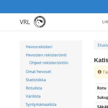
VRL
Lii
Etusi
Hevosrekisteri
Hevosten rekisteröinti
Kati
Ohjeet rekisteröintiin
Omat hevoset
Täm
Statistiikka
Rotulista
Rotu
Värilista
Sukup
Syntymämaalista
Säkä