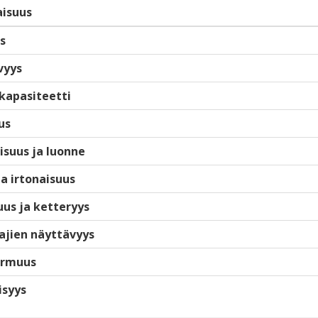
isuus
s
vyys
kapasiteetti
us
isuus ja luonne
ja irtonaisuus
us ja ketteryys
ajien näyttävyys
armuus
isyys