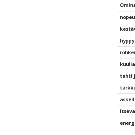
Omina
nopeu
kestä
hyppy
rohke
kuulia
tahti 
tarkku
askell
itsev
energ