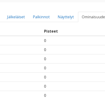
Jälkeläiset
Palkinnot
Näyttelyt
Ominaisuude
Pisteet
0
0
0
0
0
0
0