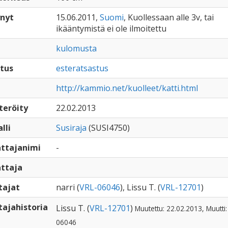
nyt
15.06.2011,
Suomi
, Kuollessaan alle 3v, tai
ikääntymistä ei ole ilmoitettu
kulomusta
tus
esteratsastus
http://kammio.net/kuolleet/katti.html
teröity
22.02.2013
lli
Susiraja
(SUSI4750)
ttajanimi
-
ttaja
tajat
narri (
VRL-06046
), Lissu T. (
VRL-12701
)
ajahistoria
Lissu T. (
VRL-12701
)
Muutettu: 22.02.2013, Muutti:
06046