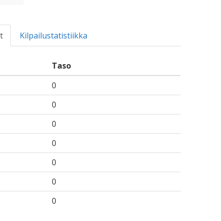
t
Kilpailustatistiikka
Taso
0
0
0
0
0
0
0