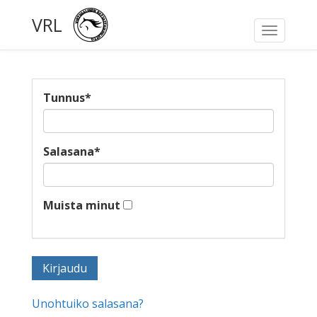
VRL
Toggle
navigati
Tunnus
*
Salasana
*
Muista minut
Unohtuiko salasana?