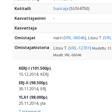
Kotitalli
Susiraja
(SUSI4750)
Kasvattajanimi
-
Kasvattaja
Omistajat
narri (
VRL-06046
), Lissu T. (
VRL
Omistajahistoria
Lissu T. (
VRL-12701
)
Muutettu: 31
Muutti: VRL-06046
KERJ-I (101.500p)
,
15.12.2014, KERJ
ERJ-II (98.500p)
,
30.11.2014, ERJ
YLA1 (98.000p)
,
25.11.2014, yla
Tarkemmat