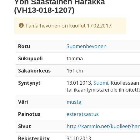
Yön Saastainen Harakka
(VH13-018-1207)
Tämä hevonen on kuollut 17.02.2017.
Rotu
Suomenhevonen
Sukupuoli
tamma
Säkäkorkeus
161 cm
Syntynyt
13.01.2013,
Suomi
, Kuollessaan 
tai ikääntymistä ei ole ilmoitett
Väri
musta
Painotus
esteratsastus
Sivut
http://kammio.net/kuolleet/ha
Rekisteröity
31.10.2013