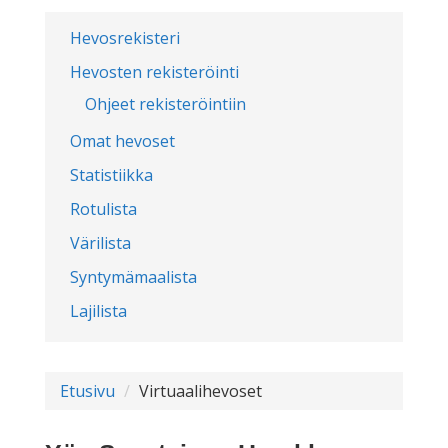
Hevosrekisteri
Hevosten rekisteröinti
Ohjeet rekisteröintiin
Omat hevoset
Statistiikka
Rotulista
Värilista
Syntymämaalista
Lajilista
Etusivu
Virtuaalihevoset