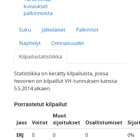
kuvaukset
palkinnoista
Suku
Jälkeläiset
Palkinnot
Näyttelyt
Ominaisuudet
Kilpailustatistiikka
Statistiikka on kerätty kilpailuista, joissa
hevonen on kilpaillut VH-tunnuksen kanssa
5.5.2014 alkaen.
Porrastetut kilpailut
Muut
Jaos
Voitot
sijoitukset
Osallistumiset
Sijo
ERJ
0
0
0
0%