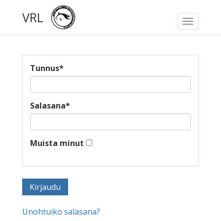
VRL
Toggle
navigati
Tunnus
*
Salasana
*
Muista minut
Unohtuiko salasana?