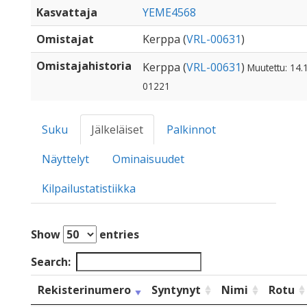
Kasvattaja
YEME4568
Omistajat
Kerppa (
VRL-00631
)
Omistajahistoria
Kerppa (
VRL-00631
)
Muutettu: 14.
01221
Suku
Jälkeläiset
Palkinnot
Näyttelyt
Ominaisuudet
Kilpailustatistiikka
Show
entries
Search:
Rekisterinumero
Syntynyt
Nimi
Rotu