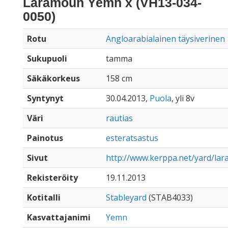
Laramoun Yemn x (VH13-034-
0050)
Rotu
Angloarabialainen täysiverinen
Sukupuoli
tamma
Säkäkorkeus
158 cm
Syntynyt
30.04.2013,
Puola
, yli 8v
Väri
rautias
Painotus
esteratsastus
Sivut
http://www.kerppa.net/yard/l
Rekisteröity
19.11.2013
Kotitalli
Stableyard
(STAB4033)
Kasvattajanimi
Yemn