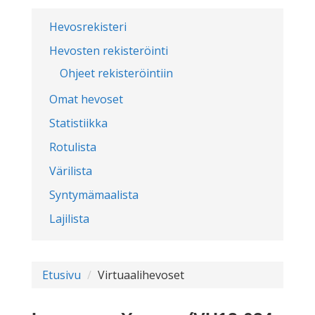
Hevosrekisteri
Hevosten rekisteröinti
Ohjeet rekisteröintiin
Omat hevoset
Statistiikka
Rotulista
Värilista
Syntymämaalista
Lajilista
Etusivu
Virtuaalihevoset