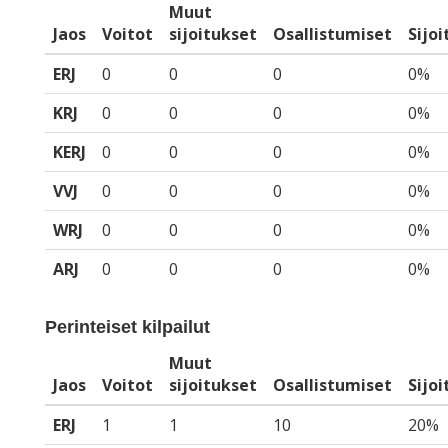
Muut
Jaos
Voitot
sijoitukset
Osallistumiset
Sijo
ERJ
0
0
0
0%
KRJ
0
0
0
0%
KERJ
0
0
0
0%
VVJ
0
0
0
0%
WRJ
0
0
0
0%
ARJ
0
0
0
0%
Perinteiset kilpailut
Muut
Jaos
Voitot
sijoitukset
Osallistumiset
Sijo
ERJ
1
1
10
20%