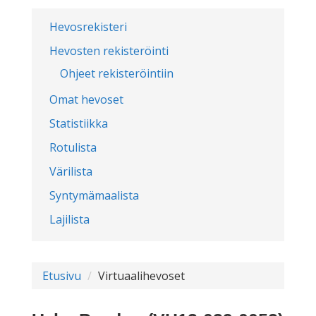
Hevosrekisteri
Hevosten rekisteröinti
Ohjeet rekisteröintiin
Omat hevoset
Statistiikka
Rotulista
Värilista
Syntymämaalista
Lajilista
Etusivu
Virtuaalihevoset