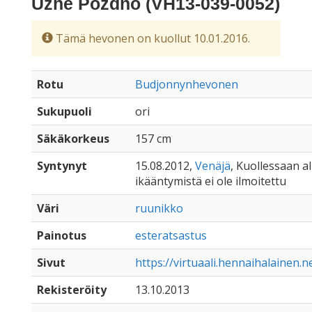
Uzhe Pozdno (VH13-039-0052)
Tämä hevonen on kuollut 10.01.2016.
Rotu
Budjonnynhevonen
Sukupuoli
ori
Säkäkorkeus
157 cm
Syntynyt
15.08.2012,
Venäjä
, Kuollessaan all
ikääntymistä ei ole ilmoitettu
Väri
ruunikko
Painotus
esteratsastus
Sivut
https://virtuaali.hennaihalainen
Rekisteröity
13.10.2013