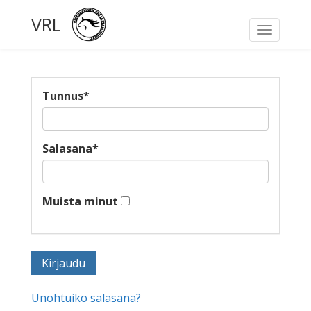
VRL
Toggle
navigati
Tunnus
*
Salasana
*
Muista minut
Unohtuiko salasana?