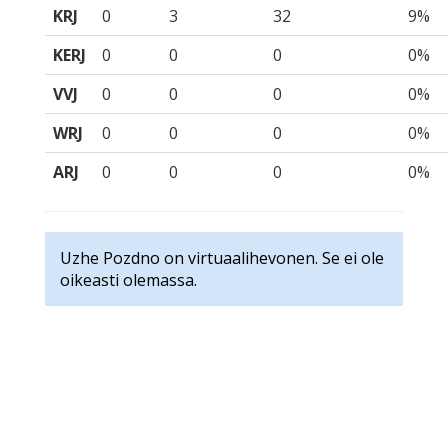
KRJ
0
3
32
9%
KERJ
0
0
0
0%
VVJ
0
0
0
0%
WRJ
0
0
0
0%
ARJ
0
0
0
0%
Uzhe Pozdno on virtuaalihevonen. Se ei ole
oikeasti olemassa.