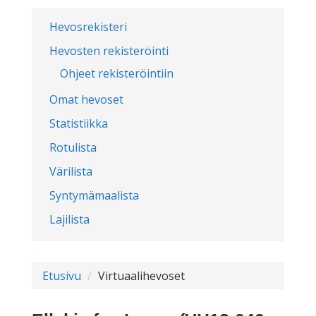
Hevosrekisteri
Hevosten rekisteröinti
Ohjeet rekisteröintiin
Omat hevoset
Statistiikka
Rotulista
Värilista
Syntymämaalista
Lajilista
Etusivu
Virtuaalihevoset