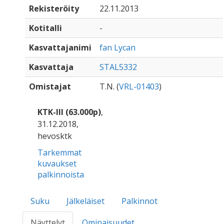
Rekisteröity
22.11.2013
Kotitalli
-
Kasvattajanimi
fan Lycan
Kasvattaja
STAL5332
Omistajat
T.N. (
VRL-01403
)
KTK-III (63.000p)
,
31.12.2018,
hevosktk
Tarkemmat
kuvaukset
palkinnoista
Suku
Jälkeläiset
Palkinnot
Näyttelyt
Ominaisuudet