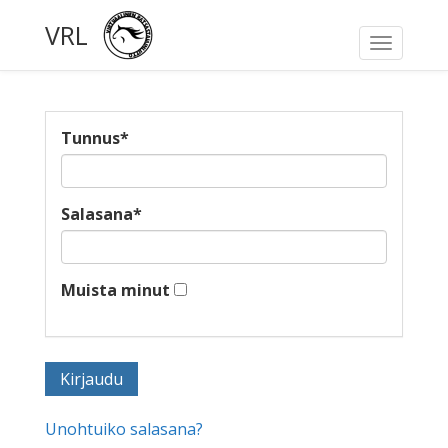
VRL
Toggle
navigati
Tunnus
*
Salasana
*
Muista minut
Unohtuiko salasana?