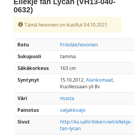
Ellekje fan Lycan (VH13-040-
0632)
Tämä hevonen on kuollut 04.10.2021.
Rotu
Friisiläishevonen
Sukupuoli
tamma
Säkäkorkeus
163 cm
Syntynyt
15.10.2012,
Alankomaat
,
Kuollessaan yli 8v
Väri
musta
Painotus
valjakkoajo
Sivut
http://ks.safiiritiikeri.net/ellekje-
fan-lycan