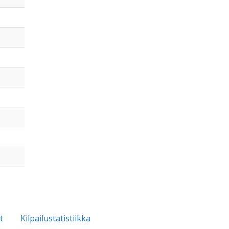
t
Kilpailustatistiikka