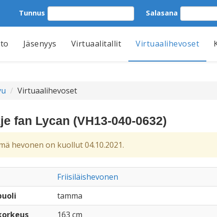
Tunnus
Salasana
tto
Jäsenyys
Virtuaalitallit
Virtuaalihevoset
vu
Virtuaalihevoset
kje fan Lycan (VH13-040-0632)
ä hevonen on kuollut 04.10.2021.
Friisiläishevonen
uoli
tamma
korkeus
163 cm