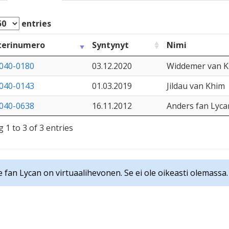
entries
terinumero
Syntynyt
Nimi
040-0180
03.12.2020
Widdemer van 
040-0143
01.03.2019
Jildau van Khim
040-0638
16.11.2012
Anders fan Lyca
 1 to 3 of 3 entries
je fan Lycan on virtuaalihevonen. Se ei ole oikeasti olemassa.