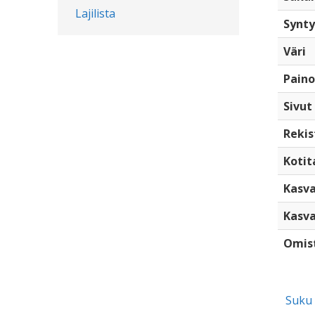
Lajilista
Synty
Väri
Paino
Sivut
Rekis
Kotita
Kasva
Kasva
Omis
Suku