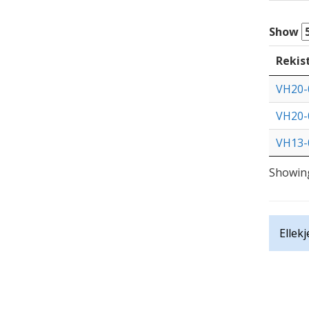
Show
Rekis
VH20-
VH20-
VH13-
Showing
Ellek