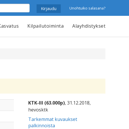
Unohtuiko salasana?
Kasvatus
Kilpailutoiminta
Alayhdistykset
KTK-III (63.000p)
, 31.12.2018,
hevosktk
Tarkemmat kuvaukset
palkinnoista