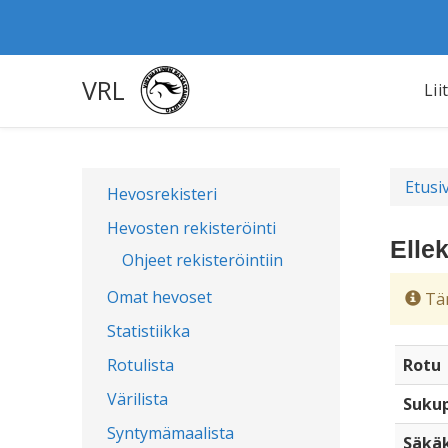
VRL
Lii
Etusi
Hevosrekisteri
Hevosten rekisteröinti
Elle
Ohjeet rekisteröintiin
Omat hevoset
Täm
Statistiikka
Rotulista
Rotu
Värilista
Sukup
Syntymämaalista
Säkä