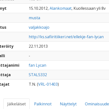
nyt
15.10.2012,
Alankomaat
, Kuollessaan yli 8v
musta
tus
valjakkoajo
http://ks.safiiritiikeri.net/ellekje-fan-lycan
teröity
22.11.2013
lli
-
ttajanimi
fan Lycan
ttaja
STAL5332
tajat
T.N. (
VRL-01403
)
Jälkeläiset
Palkinnot
Näyttelyt
Ominaisuude