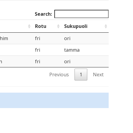
Search:
Rotu
Sukupuoli
Khim
fri
ori
fri
tamma
n
fri
ori
Previous
1
Next