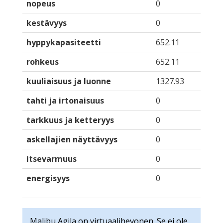
nopeus
0
kestävyys
0
hyppykapasiteetti
652.11
rohkeus
652.11
kuuliaisuus ja luonne
1327.93
tahti ja irtonaisuus
0
tarkkuus ja ketteryys
0
askellajien näyttävyys
0
itsevarmuus
0
energisyys
0
Malibu Agila on virtuaalihevonen. Se ei ole