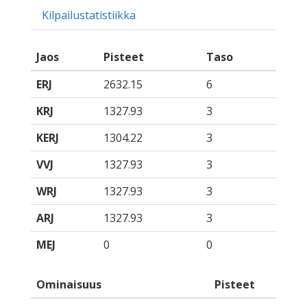
Kilpailustatistiikka
Jaos
Pisteet
Taso
ERJ
2632.15
6
KRJ
1327.93
3
KERJ
1304.22
3
VVJ
1327.93
3
WRJ
1327.93
3
ARJ
1327.93
3
MEJ
0
0
Ominaisuus
Pisteet