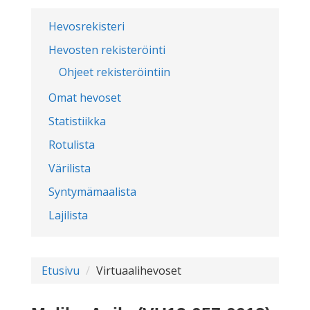
Hevosrekisteri
Hevosten rekisteröinti
Ohjeet rekisteröintiin
Omat hevoset
Statistiikka
Rotulista
Värilista
Syntymämaalista
Lajilista
Etusivu
Virtuaalihevoset