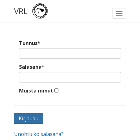
VRL
Toggle
navigati
Tunnus
*
Salasana
*
Muista minut
Unohtuiko salasana?