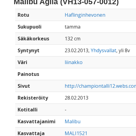
Malibu Agila (VH13-057-0012)
Rotu
Haflinginhevonen
Sukupuoli
tamma
Säkäkorkeus
132 cm
Syntynyt
23.02.2013,
Yhdysvallat
, yli 8v
Väri
liinakko
Painotus
Sivut
http://championtalli12.webs.co
Rekisteröity
28.02.2013
Kotitalli
-
Kasvattajanimi
Malibu
Kasvattaja
MALI1521